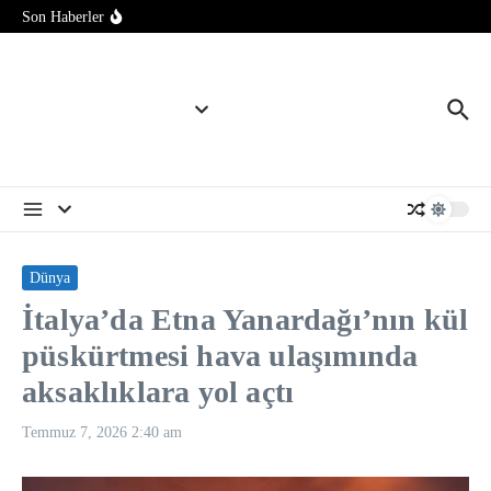
İran ve Umman, Hürmüz Boğazı’nın açılması için anlaşmaya
İçeriğe atla
Son Haberler
çok yakın
ABD Genelkurmay Başkanı Caine’in İran savaşından “çıkış
yolu” aradığı iddia edildi
Dünya nüfusunun yüzde 6’sını oluşturan yerli halklar iklim
değişikliğinin tehdidi altında
Dünya
İtalya’da Etna Yanardağı’nın kül
püskürtmesi hava ulaşımında
aksaklıklara yol açtı
Temmuz 7, 2026
2:40 am