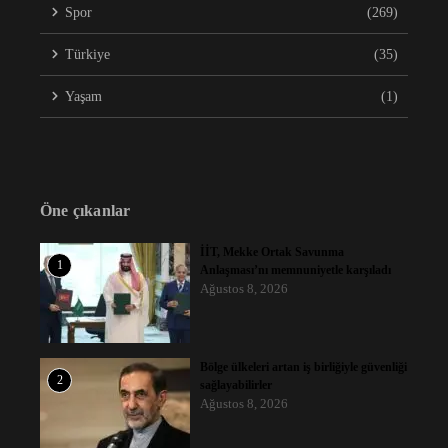
Spor
(269)
Türkiye
(35)
Yaşam
(1)
Öne çıkanlar
İİT, Mekke Ortak Savunma
1
Anlaşması’nı memnuniyetle karşıladı
Ağustos 8, 2026
Bölge ülkeleri artan iş birliğiyle güvenliği
2
sağlayabilirler
Ağustos 8, 2026