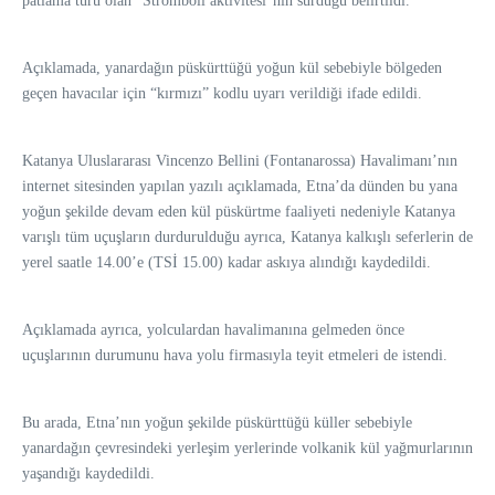
patlama türü olan “Stromboli aktivitesi”nin sürdüğü belirtildi.
Açıklamada, yanardağın püskürttüğü yoğun kül sebebiyle bölgeden
geçen havacılar için “kırmızı” kodlu uyarı verildiği ifade edildi.
Katanya Uluslararası Vincenzo Bellini (Fontanarossa) Havalimanı’nın
internet sitesinden yapılan yazılı açıklamada, Etna’da dünden bu yana
yoğun şekilde devam eden kül püskürtme faaliyeti nedeniyle Katanya
varışlı tüm uçuşların durdurulduğu ayrıca, Katanya kalkışlı seferlerin de
yerel saatle 14.00’e (TSİ 15.00) kadar askıya alındığı kaydedildi.
Açıklamada ayrıca, yolculardan havalimanına gelmeden önce
uçuşlarının durumunu hava yolu firmasıyla teyit etmeleri de istendi.
Bu arada, Etna’nın yoğun şekilde püskürttüğü küller sebebiyle
yanardağın çevresindeki yerleşim yerlerinde volkanik kül yağmurlarının
yaşandığı kaydedildi.