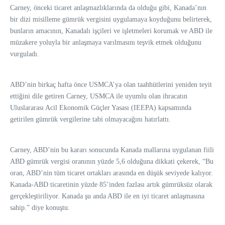
Carney, önceki ticaret anlaşmazlıklarında da olduğu gibi, Kanada’nın
bir dizi misilleme gümrük vergisini uygulamaya koyduğunu belirterek,
bunların amacının, Kanadalı işçileri ve işletmeleri korumak ve ABD ile
müzakere yoluyla bir anlaşmaya varılmasını teşvik etmek olduğunu
vurguladı.
ABD’nin birkaç hafta önce USMCA’ya olan taahhütlerini yeniden teyit
ettiğini dile getiren Carney, USMCA ile uyumlu olan ihracatın
Uluslararası Acil Ekonomik Güçler Yasası (IEEPA) kapsamında
getirilen gümrük vergilerine tabi olmayacağını hatırlattı.
Carney, ABD’nin bu kararı sonucunda Kanada mallarına uygulanan fiili
ABD gümrük vergisi oranının yüzde 5,6 olduğuna dikkati çekerek, “Bu
oran, ABD’nin tüm ticaret ortakları arasında en düşük seviyede kalıyor.
Kanada-ABD ticaretinin yüzde 85’inden fazlası artık gümrüksüz olarak
gerçekleştiriliyor. Kanada şu anda ABD ile en iyi ticaret anlaşmasına
sahip.” diye konuştu.