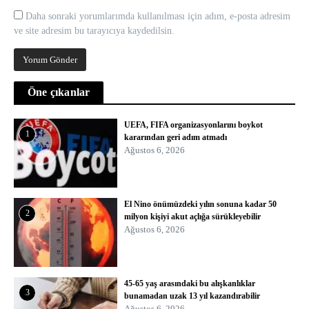
Daha sonraki yorumlarımda kullanılması için adım, e-posta adresim
ve site adresim bu tarayıcıya kaydedilsin.
Öne çıkanlar
UEFA, FIFA organizasyonlarını boykot
1
kararından geri adım atmadı
Ağustos 6, 2026
El Nino önümüzdeki yılın sonuna kadar 50
2
milyon kişiyi akut açlığa sürükleyebilir
Ağustos 6, 2026
45-65 yaş arasındaki bu alışkanlıklar
3
bunamadan uzak 13 yıl kazandırabilir
Ağustos 6, 2026