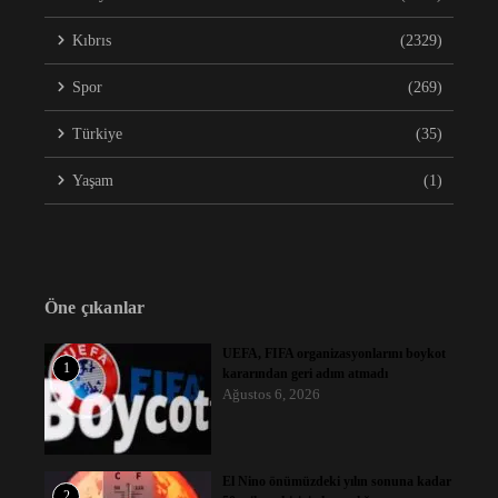
Kıbrıs
(2329)
Spor
(269)
Türkiye
(35)
Yaşam
(1)
Öne çıkanlar
UEFA, FIFA organizasyonlarını boykot
1
kararından geri adım atmadı
Ağustos 6, 2026
El Nino önümüzdeki yılın sonuna kadar
2