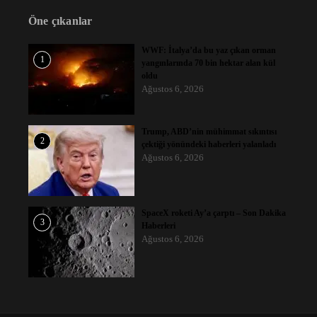
Öne çıkanlar
WWF: İtalya’da bu yaz çıkan orman
1
yangınlarında 70 bin hektar alan kül
oldu
Ağustos 6, 2026
Trump, ABD’nin mühimmat sıkıntısı
2
çektiği yönündeki haberleri yalanladı
Ağustos 6, 2026
SpaceX roketi Ay’a çarptı – Son Dakika
3
Haberleri
Ağustos 6, 2026