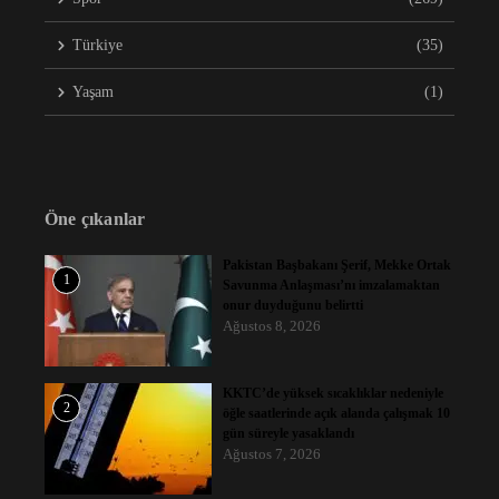
Türkiye
(35)
Yaşam
(1)
Öne çıkanlar
Pakistan Başbakanı Şerif, Mekke Ortak
1
Savunma Anlaşması’nı imzalamaktan
onur duyduğunu belirtti
Ağustos 8, 2026
KKTC’de yüksek sıcaklıklar nedeniyle
2
öğle saatlerinde açık alanda çalışmak 10
gün süreyle yasaklandı
Ağustos 7, 2026