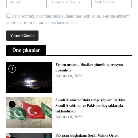
Daha sonraki yorumlarımda kullanılması için adım, e-posta adresim
ve site adresim bu tarayıcıya kaydedilsin.
Öne çıkanlar
Yemen ordusu, Husilere yönelik operasyon
1
düzenledi
Ağustos 8, 2026
Suudi Arabistan’daki simge yapılar Türkiye,
2
Suudi Arabistan ve Pakistan bayraklarıyla
ışıklandırıldı
Ağustos 8, 2026
Pakistan Başbakanı Şerif, Mekke Ortak