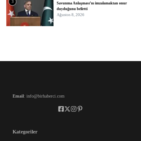
3
Savunma Anlaşması’nı imzalamaktan onur
duyduğunu belirtti
Ağustos 8, 2026
Email
: info@birhaberci.com
Kategoriler