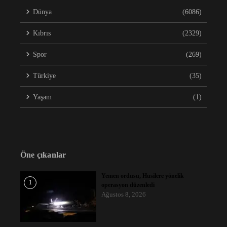
Dünya
(6086)
Kıbrıs
(2329)
Spor
(269)
Türkiye
(35)
Yaşam
(1)
Öne çıkanlar
Yemen ordusu, Husilere yönelik
1
operasyon düzenledi
Ağustos 8, 2026