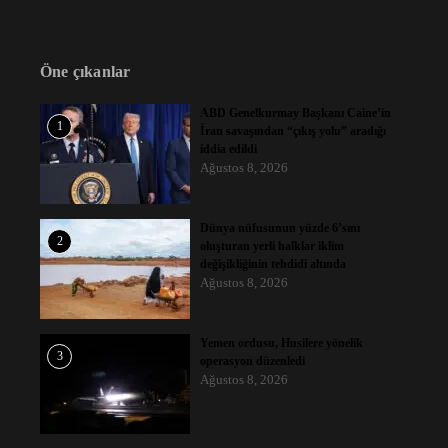
Öne çıkanlar
ABD Genelkurmay Başkanı Caine’in
1
İran savaşından “çıkış yolu” aradığı
iddia edildi
Ağustos 8, 2026
Dünya nüfusunun yüzde 6’sını
2
oluşturan yerli halklar iklim
değişikliğinin tehdidi altında
Ağustos 8, 2026
Yemen ordusu, Husilere yönelik
3
operasyon düzenledi
Ağustos 8, 2026