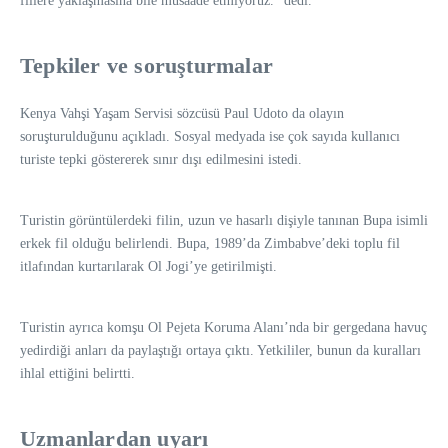
fillere yaklaşmasına bile müsaade etmiyoruz.” dedi.
Tepkiler ve soruşturmalar
Kenya Vahşi Yaşam Servisi sözcüsü Paul Udoto da olayın
soruşturulduğunu açıkladı. Sosyal medyada ise çok sayıda kullanıcı
turiste tepki göstererek sınır dışı edilmesini istedi.
Turistin görüntülerdeki filin, uzun ve hasarlı dişiyle tanınan Bupa isimli
erkek fil olduğu belirlendi. Bupa, 1989’da Zimbabve’deki toplu fil
itlafından kurtarılarak Ol Jogi’ye getirilmişti.
Turistin ayrıca komşu Ol Pejeta Koruma Alanı’nda bir gergedana havuç
yedirdiği anları da paylaştığı ortaya çıktı. Yetkililer, bunun da kuralları
ihlal ettiğini belirtti.
Uzmanlardan uyarı