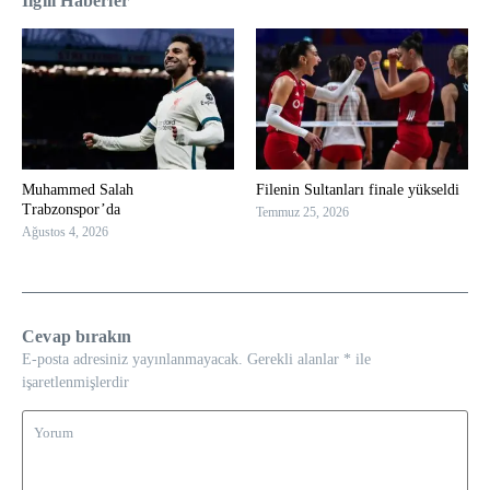
İlgili Haberler
Muhammed Salah
Filenin Sultanları finale yükseldi
Trabzonspor’da
Temmuz 25, 2026
Ağustos 4, 2026
Cevap bırakın
E-posta adresiniz yayınlanmayacak.
Gerekli alanlar
*
ile
işaretlenmişlerdir