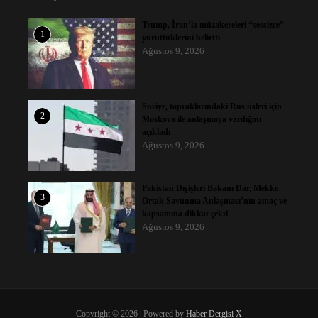
Trump, İran’la müzakereleri “sessizce”
1
yürüttüklerini belirtti
Ağustos 9, 2026
Suriye, topraklarındaki Rus üsleri için
2
Moskova ile anlaşmaya vardığını
açıkladı
Ağustos 9, 2026
Pakistan Dışişleri Bakanı Dar, Mekke
3
Ortak Savunma Anlaşması’nın amaç ve
kapsamına dikkat çekti
Ağustos 9, 2026
Copyright © 2026 | Powered by
Haber Dergisi X