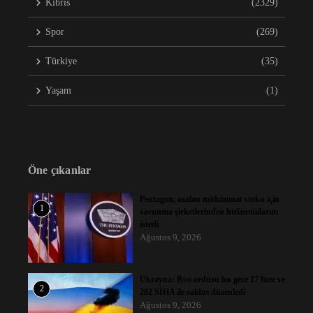
Kıbrıs
(2329)
Spor
(269)
Türkiye
(35)
Yaşam
(1)
Öne çıkanlar
Pentagon, azalan mühimmat stoku için
1
savunma şirketlerinden hızlanmalarını
istedi
Ağustos 9, 2026
Ukrayna: Rus ordusu bu gece 17 füze ve
2
202 SİHA ile saldırı düzenledi
Ağustos 9, 2026