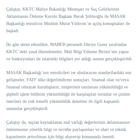
Çalıştay, KKTC Maliye Bakanlığı Müsteşarı ve Suç Gelirlerinin
Aklanmasını Önleme Kurulu Başkanı Burak Şöföroğlu ile MASAK
Başkanlığı temsilcisi Müslüm Murat Yıldırım’ın açılış konuşmaları ile
başladı.
İki gün süren etkinlikte, MABEB personeli Düriye Gezer tarafından
KKTC’deki yasal düzenlemeler, Mali Bilgi Edinme Birimi’nin yapısı
ve fonksiyonları ile istatistiki bilgileri yer aldığı sunum gerçekleştirildi.
MASAK Başkanlığı’nın temsilcileri ise uluslararası standartlardaki son
gelişmeler, FATF ülke değerlendirme sonuçları, finansal olan ve/veya
finansal olmayan kuruluşların, müşterinin tanınması yükümlülüğü ve
şüpheli işlem bildirim yükümlülüğü ile karşılaşılan sorunlar ve çözüm
önerileri ile risk temelli yükümlülük denetimi ile ilgili kapsamlı
sunumlar gerçekleştirdi.
Çalıştay da, suçtan kaynaklanan mal varlığı değerlerinin aklanmasının
önlenmesine yönelik bilgi ve tecrübe paylaşımları ve idari ve teknik
kapasitenin arttırılması için bilgi alışverişi konusunda önemli