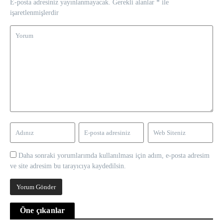
E-posta adresiniz yayınlanmayacak.
Gerekli alanlar
*
ile
işaretlenmişlerdir
Daha sonraki yorumlarımda kullanılması için adım, e-posta adresim
ve site adresim bu tarayıcıya kaydedilsin.
Öne çıkanlar