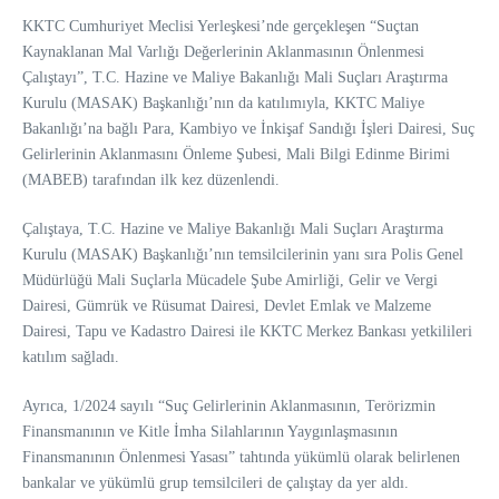
KKTC Cumhuriyet Meclisi Yerleşkesi’nde gerçekleşen “Suçtan
Kaynaklanan Mal Varlığı Değerlerinin Aklanmasının Önlenmesi
Çalıştayı”, T.C. Hazine ve Maliye Bakanlığı Mali Suçları Araştırma
Kurulu (MASAK) Başkanlığı’nın da katılımıyla, KKTC Maliye
Bakanlığı’na bağlı Para, Kambiyo ve İnkişaf Sandığı İşleri Dairesi, Suç
Gelirlerinin Aklanmasını Önleme Şubesi, Mali Bilgi Edinme Birimi
(MABEB) tarafından ilk kez düzenlendi.
Çalıştaya, T.C. Hazine ve Maliye Bakanlığı Mali Suçları Araştırma
Kurulu (MASAK) Başkanlığı’nın temsilcilerinin yanı sıra Polis Genel
Müdürlüğü Mali Suçlarla Mücadele Şube Amirliği, Gelir ve Vergi
Dairesi, Gümrük ve Rüsumat Dairesi, Devlet Emlak ve Malzeme
Dairesi, Tapu ve Kadastro Dairesi ile KKTC Merkez Bankası yetkilileri
katılım sağladı.
Ayrıca, 1/2024 sayılı “Suç Gelirlerinin Aklanmasının, Terörizmin
Finansmanının ve Kitle İmha Silahlarının Yaygınlaşmasının
Finansmanının Önlenmesi Yasası” tahtında yükümlü olarak belirlenen
bankalar ve yükümlü grup temsilcileri de çalıştay da yer aldı.