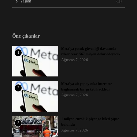
Yaşam
(1)
Öne çıkanlar
Meta’ya çocuk güvenliği davasında
1
rekor ceza: 567 milyon dolar ödeyecek
Ağustos 7, 2026
Meta’ya ait yapay zeka internete
2
bağlanarak bir şirketi hackledi
Ağustos 7, 2026
1 milyon euroluk piyango bileti çöpte
3
bulundu
Ağustos 7, 2026