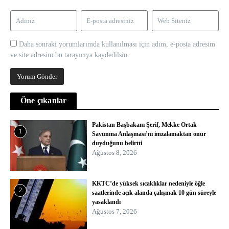
Daha sonraki yorumlarımda kullanılması için adım, e-posta adresim
ve site adresim bu tarayıcıya kaydedilsin.
Öne çıkanlar
Pakistan Başbakanı Şerif, Mekke Ortak
1
Savunma Anlaşması’nı imzalamaktan onur
duyduğunu belirtti
Ağustos 8, 2026
KKTC’de yüksek sıcaklıklar nedeniyle öğle
2
saatlerinde açık alanda çalışmak 10 gün süreyle
yasaklandı
Ağustos 7, 2026