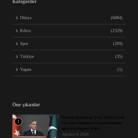
Kategoriler
Dünya
(6084)
Kıbrıs
(2329)
Spor
(269)
Türkiye
(35)
Yaşam
(1)
Öne çıkanlar
Pakistan Başbakanı Şerif, Mekke Ortak
1
Savunma Anlaşması’nı imzalamaktan
onur duyduğunu belirtti
Ağustos 8, 2026