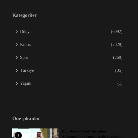
Kategoriler
Dünya
(6092)
Kıbrıs
(2329)
Spor
(269)
Türkiye
(35)
Yaşam
(1)
Öne çıkanlar
İİT, Mekke Ortak Savunma
1
Anlaşması’nı memnuniyetle karşıladı