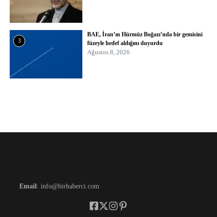
BAE, İran’ın Hürmüz Boğazı’nda bir gemisini
3
füzeyle hedef aldığını duyurdu
Ağustos 8, 2026
Email
: info@birhaberci.com