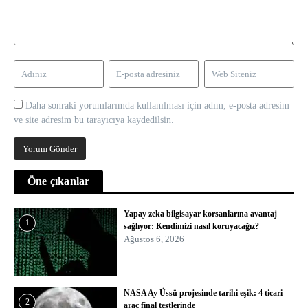
Daha sonraki yorumlarımda kullanılması için adım, e-posta adresim
ve site adresim bu tarayıcıya kaydedilsin.
Öne çıkanlar
Yapay zeka bilgisayar korsanlarına avantaj
1
sağlıyor: Kendimizi nasıl koruyacağız?
Ağustos 6, 2026
NASA Ay Üssü projesinde tarihi eşik: 4 ticari
2
araç final testlerinde