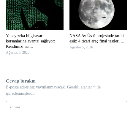
Yapay zeka bilgisayar
NASA Ay Üssü projesinde tarihi
korsanlarına avantaj sağlıyor:
eşik: 4 ticari araç final testleri ...
Kendimizi na ...
Ağustos 5, 2026
Ağustos 6, 2026
Cevap bırakın
E-posta adresiniz yayınlanmayacak.
Gerekli alanlar
*
ile
işaretlenmişlerdir