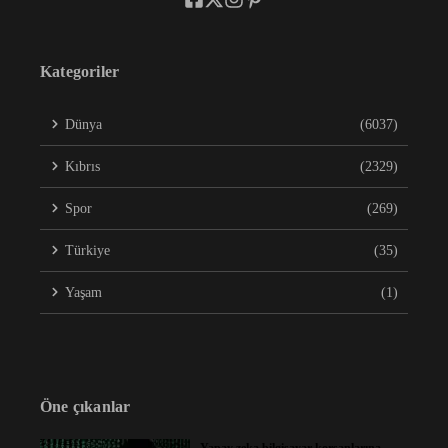
Kategoriler
Dünya
(6037)
Kıbrıs
(2329)
Spor
(269)
Türkiye
(35)
Yaşam
(1)
Öne çıkanlar
Yapay zeka bilgisayar korsanlarına