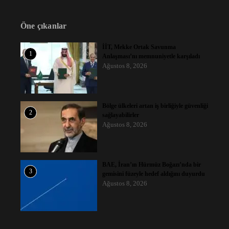
Öne çıkanlar
İİT, Mekke Ortak Savunma
1
Anlaşması’nı memnuniyetle karşıladı
Ağustos 8, 2026
Bölge ülkeleri artan iş birliğiyle güvenliği
2
sağlayabilirler
Ağustos 8, 2026
BAE, İran’ın Hürmüz Boğazı’nda bir
3
gemisini füzeyle hedef aldığını duyurdu
Ağustos 8, 2026