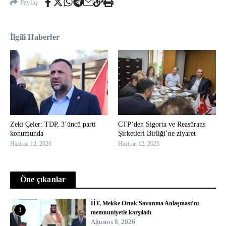
Paylaş
İlgili Haberler
Zeki Çeler: TDP, 3’üncü parti
CTP’den Sigorta ve Reasürans
konumunda
Şirketleri Birliği’ne ziyaret
Haziran 12, 2026
Haziran 12, 2026
Öne çıkanlar
İİT, Mekke Ortak Savunma Anlaşması’nı
1
memnuniyetle karşıladı
Ağustos 8, 2026