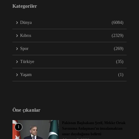
Kategoriler
Dünya
(6084)
Kıbrıs
(2329)
Spor
(269)
Türkiye
(35)
Yaşam
(1)
Öne çıkanlar
Pakistan Başbakanı Şerif, Mekke Ortak
1
Savunma Anlaşması’nı imzalamaktan
onur duyduğunu belirtti