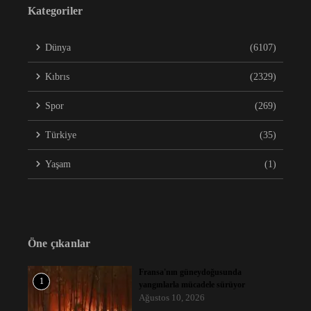
Kategoriler
Dünya
(6107)
Kıbrıs
(2329)
Spor
(269)
Türkiye
(35)
Yaşam
(1)
Öne çıkanlar
Fransa'nın güneydoğusunda
1
yangınlarla mücadele sürüyor
Ağustos 10, 2026