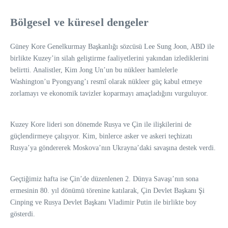
Bölgesel ve küresel dengeler
Güney Kore Genelkurmay Başkanlığı sözcüsü Lee Sung Joon, ABD ile
birlikte Kuzey’in silah geliştirme faaliyetlerini yakından izlediklerini
belirtti. Analistler, Kim Jong Un’un bu nükleer hamlelerle
Washington’u Pyongyang’ı resmî olarak nükleer güç kabul etmeye
zorlamayı ve ekonomik tavizler koparmayı amaçladığını vurguluyor.
Kuzey Kore lideri son dönemde Rusya ve Çin ile ilişkilerini de
güçlendirmeye çalışıyor. Kim, binlerce asker ve askeri teçhizatı
Rusya’ya göndererek Moskova’nın Ukrayna’daki savaşına destek verdi.
Geçtiğimiz hafta ise Çin’de düzenlenen 2. Dünya Savaşı’nın sona
ermesinin 80. yıl dönümü törenine katılarak, Çin Devlet Başkanı Şi
Cinping ve Rusya Devlet Başkanı Vladimir Putin ile birlikte boy
gösterdi.