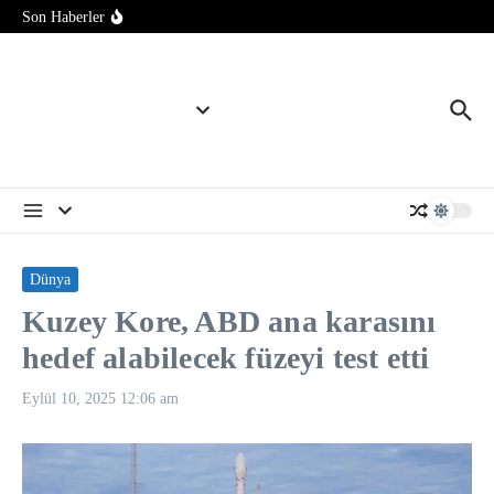
İçeriğe atla
müzakereler sonuçlanma aşamasında
Son Haberler
Eski ABD Başkanı Biden’ın kanserinin yayıldığı açıklandı
İİT, Mekke Ortak Savunma Anlaşması’nı memnuniyetle
karşıladı
Bölge ülkeleri artan iş birliğiyle güvenliği sağlayabilirler
Dünya
Kuzey Kore, ABD ana karasını
hedef alabilecek füzeyi test etti
Eylül 10, 2025
12:06 am