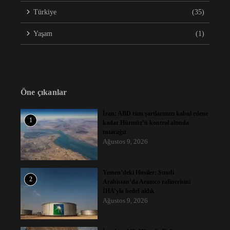
Türkiye
(35)
Yaşam
(1)
Öne çıkanlar
İran: ABD tüm şartlarımızı kabul edene
1
kadar Hürmüz’ü kontrol altında
tutacağız
Ağustos 9, 2026
Yemen’deki Husiler: Suudi
2
Arabistan’da Aramco rafinerisini
İHA’yla hedef aldık
Ağustos 9, 2026