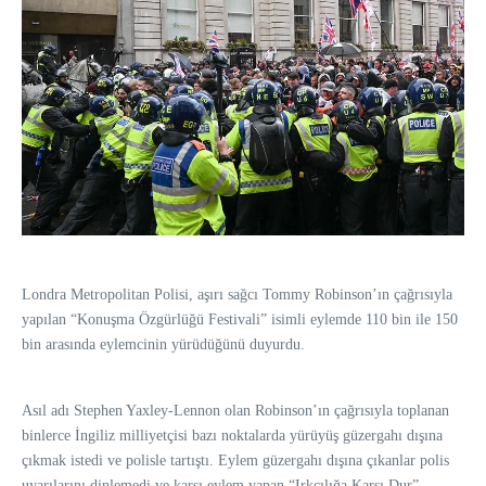
Londra Metropolitan Polisi, aşırı sağcı Tommy Robinson’ın çağrısıyla
yapılan “Konuşma Özgürlüğü Festivali” isimli eylemde 110 bin ile 150
bin arasında eylemcinin yürüdüğünü duyurdu.
Asıl adı Stephen Yaxley-Lennon olan Robinson’ın çağrısıyla toplanan
binlerce İngiliz milliyetçisi bazı noktalarda yürüyüş güzergahı dışına
çıkmak istedi ve polisle tartıştı. Eylem güzergahı dışına çıkanlar polis
uyarılarını dinlemedi ve karşı eylem yapan “Irkçılığa Karşı Dur”