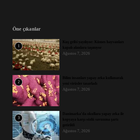
Öne çıkanlar
Kuş gribi yayılıyor: Kümes hayvanları
1
kapalı alanlara taşınıyor
Ağustos 7, 2026
Bilim insanları yapay zeka kullanarak
2
yeni virüsler tasarladı
Ağustos 7, 2026
Danimarka’da okullara yapay zeka ile
3
kopyaya karşı sözlü savunma şartı
getirildi
Ağustos 7, 2026