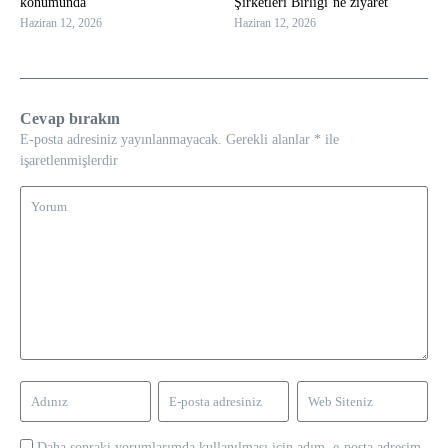
konumunda
Şirketleri Birliği’ne ziyaret
Haziran 12, 2026
Haziran 12, 2026
Cevap bırakın
E-posta adresiniz yayınlanmayacak.
Gerekli alanlar
*
ile
işaretlenmişlerdir
Daha sonraki yorumlarımda kullanılması için adım, e-posta adresim