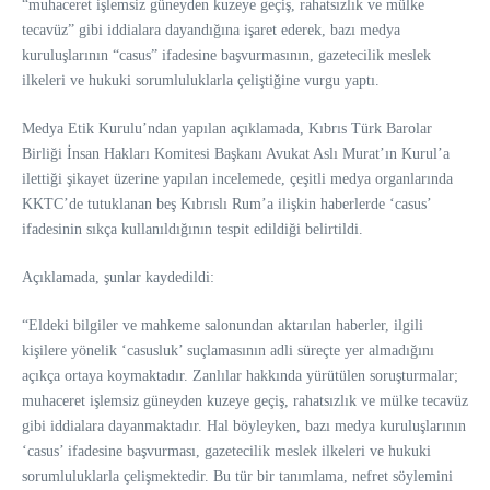
“muhaceret işlemsiz güneyden kuzeye geçiş, rahatsızlık ve mülke
tecavüz” gibi iddialara dayandığına işaret ederek, bazı medya
kuruluşlarının “casus” ifadesine başvurmasının, gazetecilik meslek
ilkeleri ve hukuki sorumluluklarla çeliştiğine vurgu yaptı.
Medya Etik Kurulu’ndan yapılan açıklamada, Kıbrıs Türk Barolar
Birliği İnsan Hakları Komitesi Başkanı Avukat Aslı Murat’ın Kurul’a
ilettiği şikayet üzerine yapılan incelemede, çeşitli medya organlarında
KKTC’de tutuklanan beş Kıbrıslı Rum’a ilişkin haberlerde ‘casus’
ifadesinin sıkça kullanıldığının tespit edildiği belirtildi.
Açıklamada, şunlar kaydedildi:
“Eldeki bilgiler ve mahkeme salonundan aktarılan haberler, ilgili
kişilere yönelik ‘casusluk’ suçlamasının adli süreçte yer almadığını
açıkça ortaya koymaktadır. Zanlılar hakkında yürütülen soruşturmalar;
muhaceret işlemsiz güneyden kuzeye geçiş, rahatsızlık ve mülke tecavüz
gibi iddialara dayanmaktadır. Hal böyleyken, bazı medya kuruluşlarının
‘casus’ ifadesine başvurması, gazetecilik meslek ilkeleri ve hukuki
sorumluluklarla çelişmektedir. Bu tür bir tanımlama, nefret söylemini