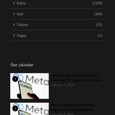
Kıbrıs
(2329)
Spor
(269)
Türkiye
(35)
Yaşam
(1)
Öne çıkanlar
Meta’ya çocuk güvenliği davasında
1
rekor ceza: 567 milyon dolar ödeyecek
Ağustos 7, 2026
Meta’ya ait yapay zeka internete
2
bağlanarak bir şirketi hackledi
Ağustos 7, 2026