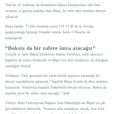
Yine bu yıl Sırbistan’da düzenlenen Dünya Şampiyonası’nda final
oynayan ve gümüş madalya alan Büşra, bu sefer altın madalya almaya
çalışacak.
Büşra Işıldar, 75 kilo finalinde yarın TSİ 13.30’da üç Avrupa
şampiyonluğu bulunan İrlandalı boksör Aoife O’Rourke ile
karşılaşacak.
“Boksta da bir zafere imza atacağız”
Gençlik ve Spor Bakan Yardımcısı Hamza Yerlikaya, milli sporcuyu
İngiltere’de yalnız bırakmadı ve Büşra’nın altın madalyayı da alacağına
inandığını söyledi.
Yerlikaya, Türk sporunun her yerde büyük başarılar kazandığı bir
dönem yaşadıklarını anlatarak, “İnşallah Büşra finalde de altın madalya
kazanacak. Voleybolla başladık basketbolla devam ediyoruz. Boksta da
inşallah yarın bir zafere imza atacağız.” dedi.
Türkiye Boks Federasyonu Başkanı Suat Hekimoğlu ise Büşra’ya çok
güvendiklerini belirterek, “Kızımız altın madalyayı alacak, bize sözü