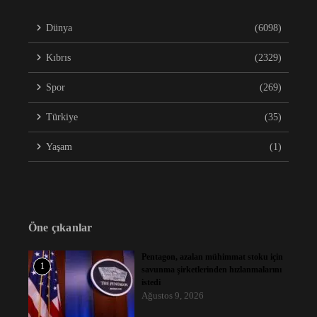
Dünya
(6098)
Kıbrıs
(2329)
Spor
(269)
Türkiye
(35)
Yaşam
(1)
Öne çıkanlar
Pentagon, azalan mühimmat stoku için
1
savunma şirketlerinden hızlanmalarını
istedi
Ağustos 9, 2026