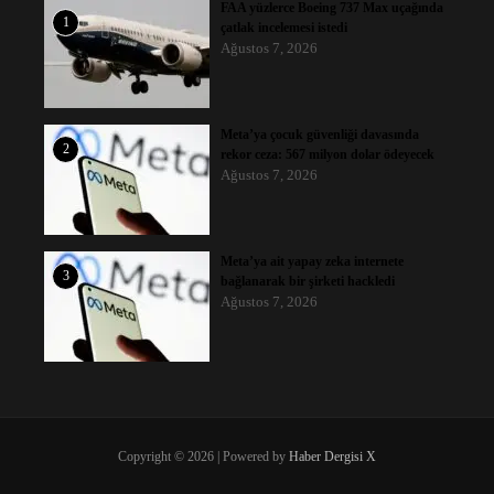
FAA yüzlerce Boeing 737 Max uçağında
1
çatlak incelemesi istedi
Ağustos 7, 2026
Meta’ya çocuk güvenliği davasında
2
rekor ceza: 567 milyon dolar ödeyecek
Ağustos 7, 2026
Meta’ya ait yapay zeka internete
3
bağlanarak bir şirketi hackledi
Ağustos 7, 2026
Copyright © 2026 | Powered by
Haber Dergisi X