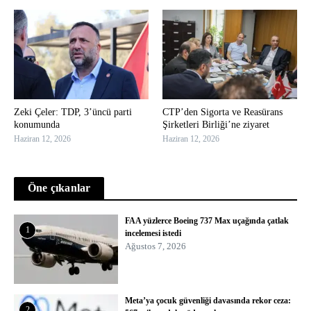
Zeki Çeler: TDP, 3’üncü parti
CTP’den Sigorta ve Reasürans
konumunda
Şirketleri Birliği’ne ziyaret
Haziran 12, 2026
Haziran 12, 2026
Öne çıkanlar
FAA yüzlerce Boeing 737 Max uçağında çatlak
1
incelemesi istedi
Ağustos 7, 2026
Meta’ya çocuk güvenliği davasında rekor ceza:
2