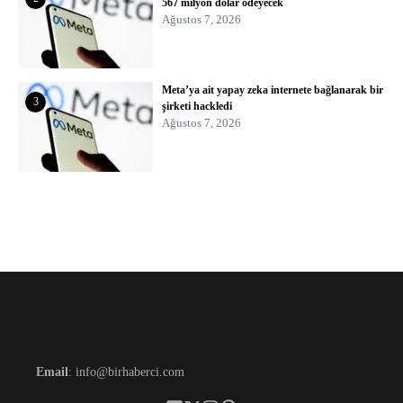
567 milyon dolar ödeyecek
Ağustos 7, 2026
Meta’ya ait yapay zeka internete bağlanarak bir
3
şirketi hackledi
Ağustos 7, 2026
Email
: info@birhaberci.com