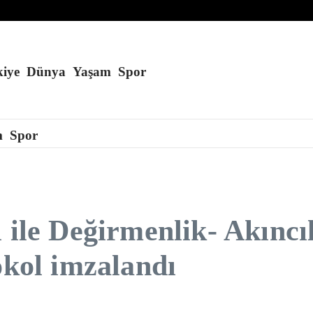
eğini söyledi
iye
Dünya
Yaşam
Spor
m
Spor
 ile Değirmenlik- Akıncı
okol imzalandı