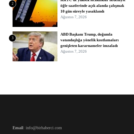
2
öğle saatlerinde açık alanda çalışmak
10 gün süreyle yasaklandı
Ağustos 7, 2026
ABD Başkanı Trump, doğumla
3
vatandaşlığa yönelik kısıtlamaları
genişleten kararnameler imzaladı
Ağustos 7, 2026
Email
: info@birhaberci.com