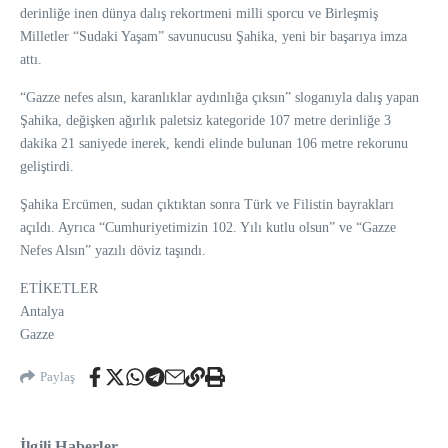
derinliğe inen dünya dalış rekortmeni milli sporcu ve Birleşmiş
Milletler “Sudaki Yaşam” savunucusu Şahika, yeni bir başarıya imza
attı.
“Gazze nefes alsın, karanlıklar aydınlığa çıksın” sloganıyla dalış yapan
Şahika, değişken ağırlık paletsiz kategoride 107 metre derinliğe 3
dakika 21 saniyede inerek, kendi elinde bulunan 106 metre rekorunu
geliştirdi.
Şahika Ercümen, sudan çıktıktan sonra Türk ve Filistin bayrakları
açıldı. Ayrıca “Cumhuriyetimizin 102. Yılı kutlu olsun” ve “Gazze
Nefes Alsın” yazılı döviz taşındı.
ETİKETLER
Antalya
Gazze
Paylaş
İlgili Haberler