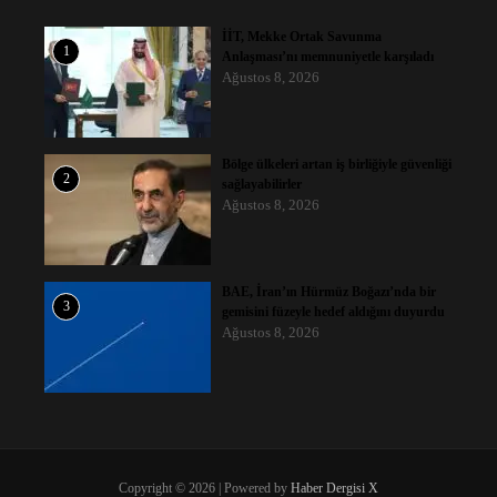
İİT, Mekke Ortak Savunma
1
Anlaşması’nı memnuniyetle karşıladı
Ağustos 8, 2026
Bölge ülkeleri artan iş birliğiyle güvenliği
2
sağlayabilirler
Ağustos 8, 2026
BAE, İran’ın Hürmüz Boğazı’nda bir
3
gemisini füzeyle hedef aldığını duyurdu
Ağustos 8, 2026
Copyright © 2026 | Powered by
Haber Dergisi X