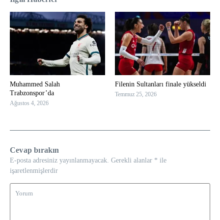
Muhammed Salah
Filenin Sultanları finale yükseldi
Trabzonspor’da
Temmuz 25, 2026
Ağustos 4, 2026
Cevap bırakın
E-posta adresiniz yayınlanmayacak.
Gerekli alanlar
*
ile
işaretlenmişlerdir