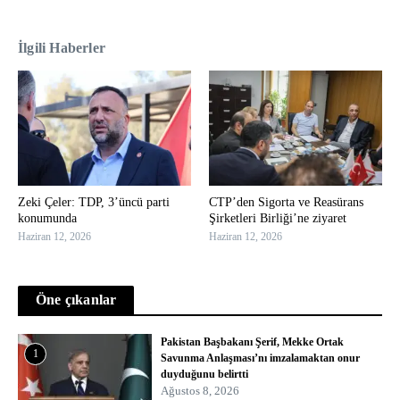
İlgili Haberler
Zeki Çeler: TDP, 3’üncü parti
CTP’den Sigorta ve Reasürans
konumunda
Şirketleri Birliği’ne ziyaret
Haziran 12, 2026
Haziran 12, 2026
Öne çıkanlar
Pakistan Başbakanı Şerif, Mekke Ortak
1
Savunma Anlaşması’nı imzalamaktan onur
duyduğunu belirtti
Ağustos 8, 2026