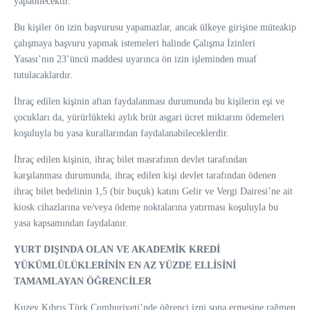
yapabilecektir.
Bu kişiler ön izin başvurusu yapamazlar, ancak ülkeye girişine müteakip
çalışmaya başvuru yapmak istemeleri halinde Çalışma İzinleri
Yasası’nın 23’üncü maddesi uyarınca ön izin işleminden muaf
tutulacaklardır.
İhraç edilen kişinin aftan faydalanması durumunda bu kişilerin eşi ve
çocukları da, yürürlükteki aylık brüt asgari ücret miktarını ödemeleri
koşuluyla bu yasa kurallarından faydalanabileceklerdir.
İhraç edilen kişinin, ihraç bilet masrafının devlet tarafından
karşılanması durumunda, ihraç edilen kişi devlet tarafından ödenen
ihraç bilet bedelinin 1,5 (bir buçuk) katını Gelir ve Vergi Dairesi’ne ait
kiosk cihazlarına ve/veya ödeme noktalarına yatırması koşuluyla bu
yasa kapsamından faydalanır.
YURT DIŞINDA OLAN VE AKADEMİK KREDİ
YÜKÜMLÜLÜKLERİNİN EN AZ YÜZDE ELLİSİNİ
TAMAMLAYAN ÖĞRENCİLER
Kuzey Kıbrıs Türk Cumhuriyeti’nde öğrenci izni sona ermesine rağmen