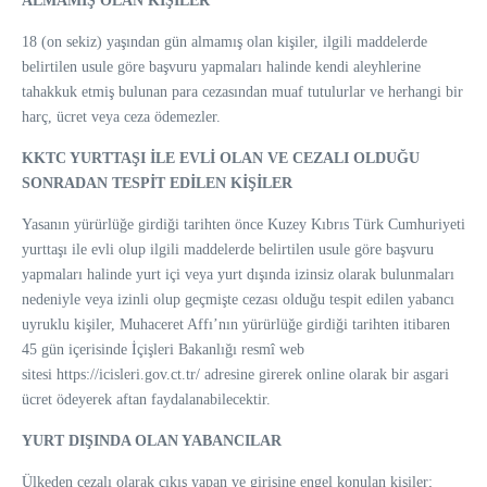
ALMAMIŞ OLAN KİŞİLER
18 (on sekiz) yaşından gün almamış olan kişiler, ilgili maddelerde
belirtilen usule göre başvuru yapmaları halinde kendi aleyhlerine
tahakkuk etmiş bulunan para cezasından muaf tutulurlar ve herhangi bir
harç, ücret veya ceza ödemezler.
KKTC YURTTAŞI İLE EVLİ OLAN VE CEZALI OLDUĞU
SONRADAN TESPİT EDİLEN KİŞİLER
Yasanın yürürlüğe girdiği tarihten önce Kuzey Kıbrıs Türk Cumhuriyeti
yurttaşı ile evli olup ilgili maddelerde belirtilen usule göre başvuru
yapmaları halinde yurt içi veya yurt dışında izinsiz olarak bulunmaları
nedeniyle veya izinli olup geçmişte cezası olduğu tespit edilen yabancı
uyruklu kişiler, Muhaceret Affı’nın yürürlüğe girdiği tarihten itibaren
45 gün içerisinde İçişleri Bakanlığı resmî web
sitesi https://icisleri.gov.ct.tr/ adresine girerek online olarak bir asgari
ücret ödeyerek aftan faydalanabilecektir.
YURT DIŞINDA OLAN YABANCILAR
Ülkeden cezalı olarak çıkış yapan ve girişine engel konulan kişiler;