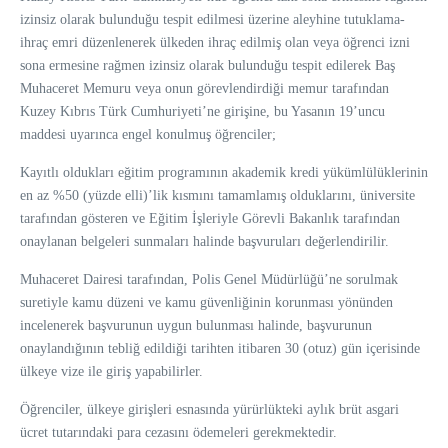
izinsiz olarak bulunduğu tespit edilmesi üzerine aleyhine tutuklama-
ihraç emri düzenlenerek ülkeden ihraç edilmiş olan veya öğrenci izni
sona ermesine rağmen izinsiz olarak bulunduğu tespit edilerek Baş
Muhaceret Memuru veya onun görevlendirdiği memur tarafından
Kuzey Kıbrıs Türk Cumhuriyeti’ne girişine, bu Yasanın 19’uncu
maddesi uyarınca engel konulmuş öğrenciler;
Kayıtlı oldukları eğitim programının akademik kredi yükümlülüklerinin
en az %50 (yüzde elli)’lik kısmını tamamlamış olduklarını, üniversite
tarafından gösteren ve Eğitim İşleriyle Görevli Bakanlık tarafından
onaylanan belgeleri sunmaları halinde başvuruları değerlendirilir.
Muhaceret Dairesi tarafından, Polis Genel Müdürlüğü’ne sorulmak
suretiyle kamu düzeni ve kamu güvenliğinin korunması yönünden
incelenerek başvurunun uygun bulunması halinde, başvurunun
onaylandığının tebliğ edildiği tarihten itibaren 30 (otuz) gün içerisinde
ülkeye vize ile giriş yapabilirler.
Öğrenciler, ülkeye girişleri esnasında yürürlükteki aylık brüt asgari
ücret tutarındaki para cezasını ödemeleri gerekmektedir.