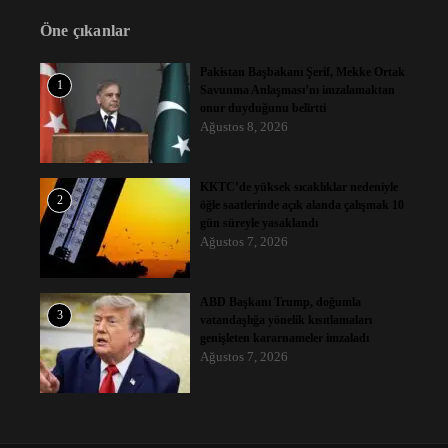
Öne çıkanlar
Pakistan Başbakanı Şerif, Mekke Ortak
1
Savunma Anlaşması’nı imzalamaktan
onur duyduğunu belirtti
Ağustos 8, 2026
KKTC’de yüksek sıcaklıklar nedeniyle
2
öğle saatlerinde açık alanda çalışmak 10
gün süreyle yasaklandı
Ağustos 7, 2026
ABD Başkanı Trump, doğumla
3
vatandaşlığa yönelik kısıtlamaları
genişleten kararnameler imzaladı
Ağustos 7, 2026