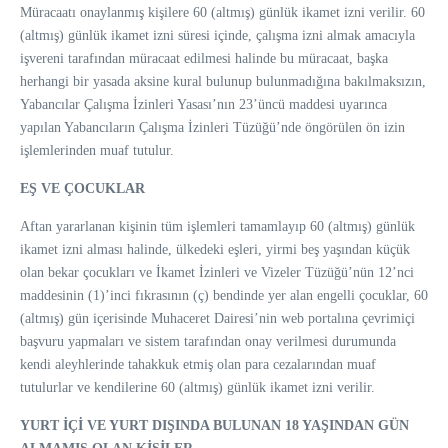
Müracaatı onaylanmış kişilere 60 (altmış) günlük ikamet izni verilir. 60
(altmış) günlük ikamet izni süresi içinde, çalışma izni almak amacıyla
işvereni tarafından müracaat edilmesi halinde bu müracaat, başka
herhangi bir yasada aksine kural bulunup bulunmadığına bakılmaksızın,
Yabancılar Çalışma İzinleri Yasası’nın 23’üncü maddesi uyarınca
yapılan Yabancıların Çalışma İzinleri Tüzüğü’nde öngörülen ön izin
işlemlerinden muaf tutulur.
EŞ VE ÇOCUKLAR
Aftan yararlanan kişinin tüm işlemleri tamamlayıp 60 (altmış) günlük
ikamet izni alması halinde, ülkedeki eşleri, yirmi beş yaşından küçük
olan bekar çocukları ve İkamet İzinleri ve Vizeler Tüzüğü’nün 12’nci
maddesinin (1)’inci fıkrasının (ç) bendinde yer alan engelli çocuklar, 60
(altmış) gün içerisinde Muhaceret Dairesi’nin web portalına çevrimiçi
başvuru yapmaları ve sistem tarafından onay verilmesi durumunda
kendi aleyhlerinde tahakkuk etmiş olan para cezalarından muaf
tutulurlar ve kendilerine 60 (altmış) günlük ikamet izni verilir.
YURT İÇİ VE YURT DIŞINDA BULUNAN 18 YAŞINDAN GÜN