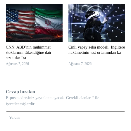
CNN: ABD’nin mühimmat
Çinli yapay zeka modeli, İngiltere
stoklarının tükendiğine dair
hükümetinin test ortamından ka
sızıntılar İra ...
...
Ağustos 7, 2026
Ağustos 7, 2026
Cevap bırakın
E-posta adresiniz yayınlanmayacak.
Gerekli alanlar
*
ile
işaretlenmişlerdir