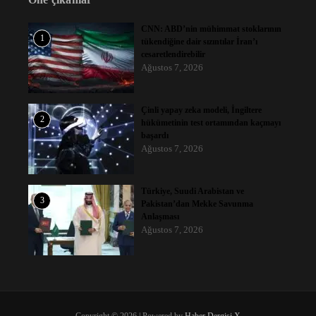
CNN: ABD’nin mühimmat stoklarının
1
tükendiğine dair sızıntılar İran’ı
cesaretlendirebilir
Ağustos 7, 2026
Çinli yapay zeka modeli, İngiltere
2
hükümetinin test ortamından kaçmayı
başardı
Ağustos 7, 2026
Türkiye, Suudi Arabistan ve
3
Pakistan’dan Mekke Savunma
Anlaşması
Ağustos 7, 2026
Copyright © 2026 | Powered by
Haber Dergisi X