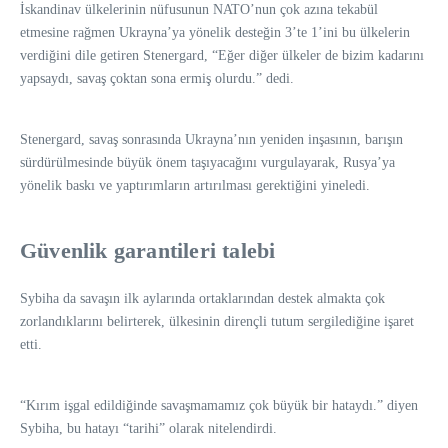
İskandinav ülkelerinin nüfusunun NATO’nun çok azına tekabül
etmesine rağmen Ukrayna’ya yönelik desteğin 3’te 1’ini bu ülkelerin
verdiğini dile getiren Stenergard, “Eğer diğer ülkeler de bizim kadarını
yapsaydı, savaş çoktan sona ermiş olurdu.” dedi.
Stenergard, savaş sonrasında Ukrayna’nın yeniden inşasının, barışın
sürdürülmesinde büyük önem taşıyacağını vurgulayarak, Rusya’ya
yönelik baskı ve yaptırımların artırılması gerektiğini yineledi.
Güvenlik garantileri talebi
Sybiha da savaşın ilk aylarında ortaklarından destek almakta çok
zorlandıklarını belirterek, ülkesinin dirençli tutum sergilediğine işaret
etti.
“Kırım işgal edildiğinde savaşmamamız çok büyük bir hataydı.” diyen
Sybiha, bu hatayı “tarihi” olarak nitelendirdi.