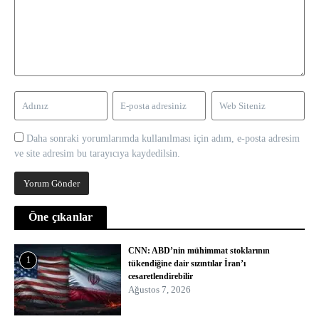
Daha sonraki yorumlarımda kullanılması için adım, e-posta adresim
ve site adresim bu tarayıcıya kaydedilsin.
Öne çıkanlar
CNN: ABD’nin mühimmat stoklarının
1
tükendiğine dair sızıntılar İran’ı
cesaretlendirebilir
Ağustos 7, 2026