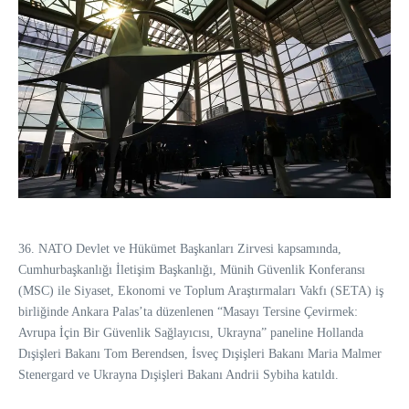
36. NATO Devlet ve Hükümet Başkanları Zirvesi kapsamında,
Cumhurbaşkanlığı İletişim Başkanlığı, Münih Güvenlik Konferansı
(MSC) ile Siyaset, Ekonomi ve Toplum Araştırmaları Vakfı (SETA) iş
birliğinde Ankara Palas’ta düzenlenen “Masayı Tersine Çevirmek:
Avrupa İçin Bir Güvenlik Sağlayıcısı, Ukrayna” paneline Hollanda
Dışişleri Bakanı Tom Berendsen, İsveç Dışişleri Bakanı Maria Malmer
Stenergard ve Ukrayna Dışişleri Bakanı Andrii Sybiha katıldı.