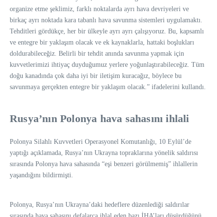
organize etme şeklimiz, farklı noktalarda ayrı hava devriyeleri ve
birkaç ayrı noktada kara tabanlı hava savunma sistemleri uygulamaktı.
Tehditleri gördükçe, her bir ülkeyle ayrı ayrı çalışıyoruz. Bu, kapsamlı
ve entegre bir yaklaşım olacak ve ek kaynaklarla, hattaki boşlukları
doldurabileceğiz. Belirli bir tehdit anında savunma yapmak için
kuvvetlerimizi ihtiyaç duyduğumuz yerlere yoğunlaştırabileceğiz. Tüm
doğu kanadında çok daha iyi bir iletişim kuracağız, böylece bu
savunmaya gerçekten entegre bir yaklaşım olacak.” ifadelerini kullandı.
Rusya’nın Polonya hava sahasını ihlali
Polonya Silahlı Kuvvetleri Operasyonel Komutanlığı, 10 Eylül’de
yaptığı açıklamada, Rusya’nın Ukrayna topraklarına yönelik saldırısı
sırasında Polonya hava sahasında “eşi benzeri görülmemiş” ihlallerin
yaşandığını bildirmişti.
Polonya, Rusya’nın Ukrayna’daki hedeflere düzenlediği saldırılar
sırasında hava sahasını defalarca ihlal eden bazı İHA’ları düşürdüğünü