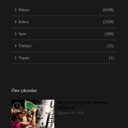
Dünya
(6109)
Kıbrıs
(2329)
Spor
(269)
Türkiye
(35)
Yaşam
(1)
Öne çıkanlar
Batı Avrupa’da sıcaklık rekorunun
1
kırıldığı yaz
Ağustos 10, 2026