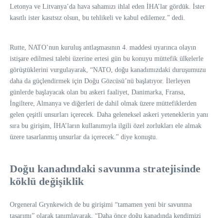
Letonya ve Litvanya’da hava sahamızı ihlal eden İHA’lar gördük. İster
kasıtlı ister kasıtsız olsun, bu tehlikeli ve kabul edilemez.” dedi.
Rutte, NATO’nun kuruluş antlaşmasının 4. maddesi uyarınca olayın
istişare edilmesi talebi üzerine ertesi gün bu konuyu müttefik ülkelerle
görüştüklerini vurgulayarak, “NATO, doğu kanadımızdaki duruşumuzu
daha da güçlendirmek için Doğu Gözcüsü’nü başlatıyor. İlerleyen
günlerde başlayacak olan bu askeri faaliyet, Danimarka, Fransa,
İngiltere, Almanya ve diğerleri de dahil olmak üzere müttefiklerden
gelen çeşitli unsurları içerecek. Daha geleneksel askeri yeteneklerin yanı
sıra bu girişim, İHA’ların kullanımıyla ilgili özel zorlukları ele almak
üzere tasarlanmış unsurlar da içerecek.” diye konuştu.
Doğu kanadındaki savunma stratejisinde
köklü değişiklik
Orgeneral Grynkewich de bu girişimi “tamamen yeni bir savunma
tasarımı” olarak tanımlayarak, “Daha önce doğu kanadında kendimizi