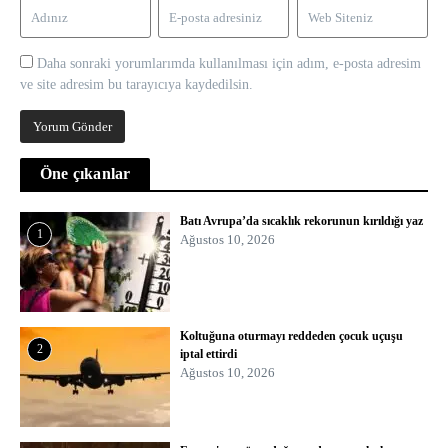
Daha sonraki yorumlarımda kullanılması için adım, e-posta adresim
ve site adresim bu tarayıcıya kaydedilsin.
Öne çıkanlar
Batı Avrupa’da sıcaklık rekorunun kırıldığı yaz
1
Ağustos 10, 2026
Koltuğuna oturmayı reddeden çocuk uçuşu
2
iptal ettirdi
Ağustos 10, 2026