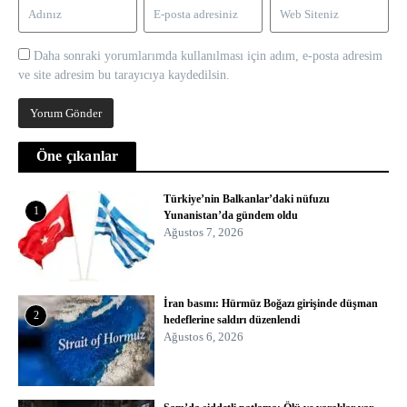
Daha sonraki yorumlarımda kullanılması için adım, e-posta adresim
ve site adresim bu tarayıcıya kaydedilsin.
Öne çıkanlar
Türkiye’nin Balkanlar’daki nüfuzu
1
Yunanistan’da gündem oldu
Ağustos 7, 2026
İran basını: Hürmüz Boğazı girişinde düşman
2
hedeflerine saldırı düzenlendi
Ağustos 6, 2026