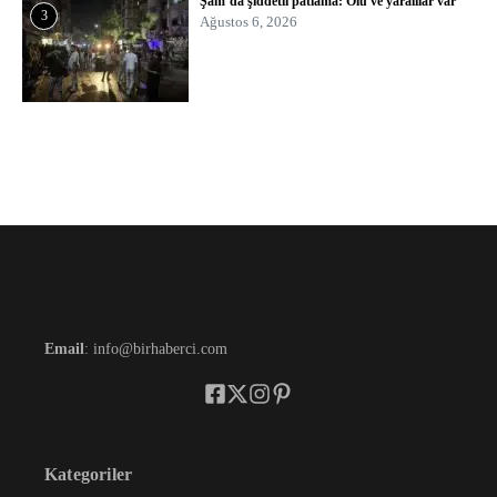
Şam’da şiddetli patlama: Ölü ve yaralılar var
3
Ağustos 6, 2026
Email
: info@birhaberci.com
Kategoriler