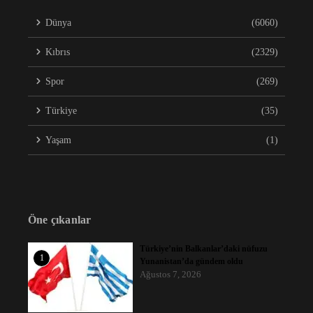
Dünya
(6060)
Kıbrıs
(2329)
Spor
(269)
Türkiye
(35)
Yaşam
(1)
Öne çıkanlar
Türkiye’nin Balkanlar’daki nüfuzu
1
Yunanistan’da gündem oldu
Ağustos 7, 2026