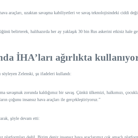
 hava araçları, uzaktan savaşma kabiliyetleri ve savaş teknolojisindeki ciddi deği
nü belirterek, halihazırda her ay yaklaşık 30 bin Rus askerini etkisiz hale geti
da İHA’ları ağırlıkta kullanıyo
öyleyen Zelenski, şu ifadeleri kullandı:
 ama savaşmak zorunda kaldığımız bir savaş. Çünkü ülkemizi, halkımızı, çocuk
rın çoğunu insansız hava araçları ile gerçekleştiriyoruz.”
rarak, şöyle devam etti:
uz platformları değil. Bizim deniz insansız hava araçlarımız çok amaçlı platfor