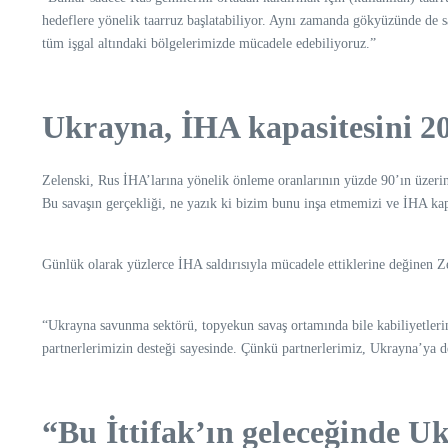
hedeflere yönelik taarruz başlatabiliyor. Aynı zamanda gökyüzünde de sa
tüm işgal altındaki bölgelerimizde mücadele edebiliyoruz.”
Ukrayna, İHA kapasitesini 20
Zelenski, Rus İHA’larına yönelik önleme oranlarının yüzde 90’ın üzerine
Bu savaşın gerçekliği, ne yazık ki bizim bunu inşa etmemizi ve İHA kap
Günlük olarak yüzlerce İHA saldırısıyla mücadele ettiklerine değinen Ze
“Ukrayna savunma sektörü, topyekun savaş ortamında bile kabiliyetlerini
partnerlerimizin desteği sayesinde. Çünkü partnerlerimiz, Ukrayna’ya
“Bu İttifak’ın geleceğinde 