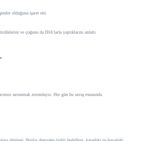
şimler olduğuna işaret etti.
rdiklerini ve çoğunu da İHA’larla yaptıklarını anlattı.
r
larımızı savunmak zorundayız. Her gün bu savaş esnasında
mlara dönüştü. Bunlar denizden farklı hedeflere, karadaki ve havadaki