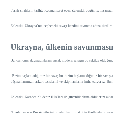
Farklı silahların tarihte icadına işaret eden Zelenski, bugün ise insansız
Zelenski, Ukrayna’nın cephedeki savaşı kendini savunma adına sürdürdüğü
Ukrayna, ülkenin savunmasın
Bundan onur duymadıklarını ancak modern savaşın bu şekilde olduğunu s
“Bizim başlatmadığımız bir savaş bu, bizim başlatmadığımız bir savaş
düşmanlarımızın askeri tesislerini ve ekipmanlarını imha ediyoruz. Bunla
Zelenski, Karadeniz’i deniz İHA’ları ile güvenlik altına aldıklarını akta
“Bunlar sadece Rus gemilerini ortadan kaldırmak için (kullanılan) taarr