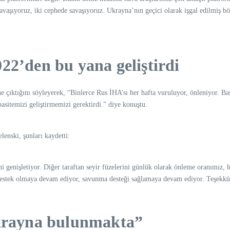
vaşıyoruz, iki cephede savaşıyoruz. Ukrayna’nın geçici olarak işgal edilmiş bö
22’den bu yana geliştirdi
 çıktığını söyleyerek, “Binlerce Rus İHA’sı her hafta vuruluyor, önleniyor. Ba
asitemizi geliştirmemizi gerektirdi.” diye konuştu.
lenski, şunları kaydetti:
 genişletiyor. Diğer taraftan seyir füzelerini günlük olarak önleme oranımız, 
 destek olmaya devam ediyor, savunma desteği sağlamaya devam ediyor. Teşekkü
Ukrayna bulunmakta”