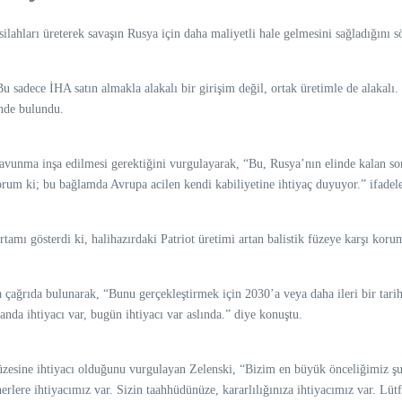
lahları üreterek savaşın Rusya için daha maliyetli hale gelmesini sağladığını s
 sadece İHA satın almakla alakalı bir girişim değil, ortak üretimle de alakalı. 
inde bulundu.
 savunma inşa edilmesi gerektiğini vurgulayarak, “Bu, Rusya’nın elinde kalan 
um ki; bu bağlamda Avrupa acilen kendi kabiliyetine ihtiyaç duyuyor.” ifadele
amı gösterdi ki, halihazırdaki Patriot üretimi artan balistik füzeye karşı korum
da çağrıda bulunarak, “Bunu gerçekleştirmek için 2030’a veya daha ileri bir tar
amanda ihtiyacı var, bugün ihtiyacı var aslında.” diye konuştu.
esine ihtiyacı olduğunu vurgulayan Zelenski, “Bizim en büyük önceliğimiz şu 
lere ihtiyacımız var. Sizin taahhüdünüze, kararlılığınıza ihtiyacımız var. Lütfen