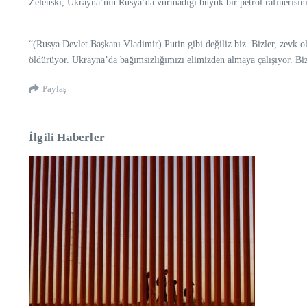
Zelenski, Ukrayna’nın Rusya’da vurmadığı büyük bir petrol rafinerisinin
“(Rusya Devlet Başkanı Vladimir) Putin gibi değiliz biz. Bizler, zevk 
öldürüyor. Ukrayna’da bağımsızlığımızı elimizden almaya çalışıyor. Bi
Paylaş
İlgili Haberler