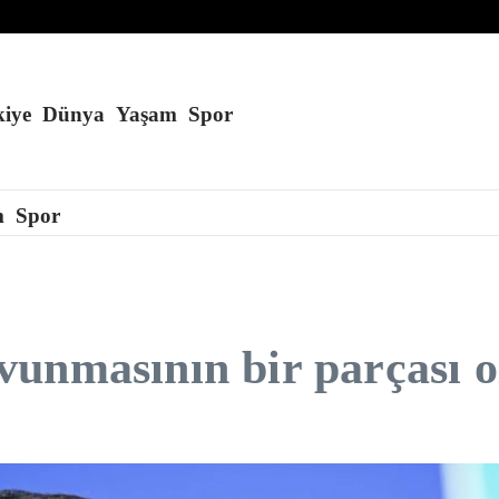
füze fırlattı
erene kadar kapalı kalacağını söyledi
 alan kül oldu
iye
Dünya
Yaşam
Spor
m
Spor
unmasının bir parçası o