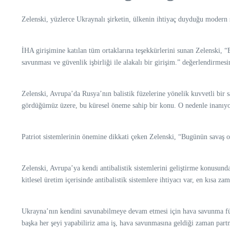
Zelenski, yüzlerce Ukraynalı şirketin, ülkenin ihtiyaç duyduğu modern si
İHA girişimine katılan tüm ortaklarına teşekkürlerini sunan Zelenski, “Bu
savunması ve güvenlik işbirliği ile alakalı bir girişim.” değerlendirmes
Zelenski, Avrupa’da Rusya’nın balistik füzelerine yönelik kuvvetli bir
gördüğümüz üzere, bu küresel öneme sahip bir konu. O nedenle inanıyor
Patriot sistemlerinin önemine dikkati çeken Zelenski, “Bugünün savaş ort
Zelenski, Avrupa’ya kendi antibalistik sistemlerini geliştirme konusun
kitlesel üretim içerisinde antibalistik sistemlere ihtiyacı var, en kısa z
Ukrayna’nın kendini savunabilmeye devam etmesi için hava savunma füz
başka her şeyi yapabiliriz ama iş, hava savunmasına geldiği zaman partner