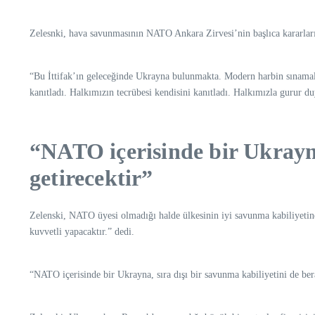
Zelesnki, hava savunmasının NATO Ankara Zirvesi’nin başlıca kararların
“Bu İttifak’ın geleceğinde Ukrayna bulunmakta. Modern harbin sınamal
kanıtladı. Halkımızın tecrübesi kendisini kanıtladı. Halkımızla gurur
“NATO içerisinde bir Ukrayna
getirecektir”
Zelenski, NATO üyesi olmadığı halde ülkesinin iyi savunma kabiliyetin
kuvvetli yapacaktır.” dedi.
“NATO içerisinde bir Ukrayna, sıra dışı bir savunma kabiliyetini de bera