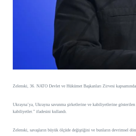
Zelenski, 36.⁠ ⁠NATO Devlet ve Hükümet Başkanları Zirvesi kapsamı
Ukrayna’ya, Ukrayna savunma şirketlerine ve kabiliyetlerine gösterilen 
kabiliyetler.” ifadesini kullandı.
Zelenski, savaşların büyük ölçüde değiştiğini ve bunların devrimsel dön