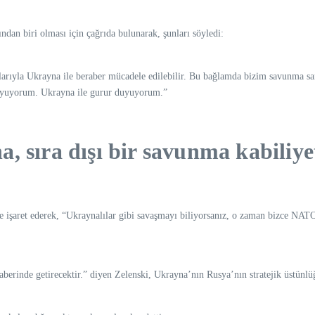
dan biri olması için çağrıda bulunarak, şunları söyledi:
arıyla Ukrayna ile beraber mücadele edilebilir. Bu bağlamda bizim savunma sa
 duyuyorum. Ukrayna ile gurur duyuyorum.”
, sıra dışı bir savunma kabiliye
e işaret ederek, “Ukraynalılar gibi savaşmayı biliyorsanız, o zaman bizce NATO
berinde getirecektir.” diyen Zelenski, Ukrayna’nın Rusya’nın stratejik üstünlüğ