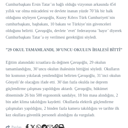
Cumhurbaşkanı
Ersin Tatar
’ın bağlı olduğu vizyonun arkasında 454
yıllık var olma mücadelesi ve devlete inanan yüzde 70’lik bir halk
olduğunu söyleyen Çavuşoğlu, Kuzey Kıbrıs Türk Cumhuriyeti’nin
cumhurbaşkanı, başbakanı, 10 bakanı ve Türkiye’nin güvenceleri
olduğunu belirtti. Çavuşoğlu, devlete ‘evet’ federasyona ‘hayır’ diyerek
Cumhurbaşkanı Tatar’a oy verilmesi gerektiğini söyledi.
”29 OKUL TAMAMLANDI, 30’UNCU OKULUN İHALESİ BİTTİ”
Eğitim alanındaki icraatlara da değinen Çavuşoğlu, 29 okulun
tamamlandığını, 30’uncu okulun ihalesinin bittiğini söyledi. Okulların
bir kısmının yıkılarak yenilendiğini belirten Çavuşoğlu, 31’inci okulun
Gönyeli’de olacağını ifade etti. 30’dan fazla okulda ise deprem
güçlendirme çalışması yapıldığını aktardı. Çavuşoğlu, hükümet
döneminde 26 bin 500 ergonomik sandalye, 18 bin masa alındığını, 2
bin adet klima takıldığını kaydetti. Okullarda elektrik güçlendirme
çalışmaları yapıldığını, 2 binden fazla kamera takıldığını ve tarihte ilk
kez okullara güvenlik personeli alındığını da vurguladı.
Paylaş