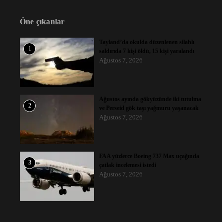
Öne çıkanlar
Tayland’da okulda düzenlenen silahlı
1
saldırıda 7 kişi öldü, 15 kişi yaralandı
Ağustos 7, 2026
Ağustos ayında gökyüzünde iki tutulma
2
ve Perseid gök taşı yağmuru yaşanacak
Ağustos 7, 2026
FAA yüzlerce Boeing 737 Max uçağında
3
çatlak incelemesi istedi
Ağustos 7, 2026