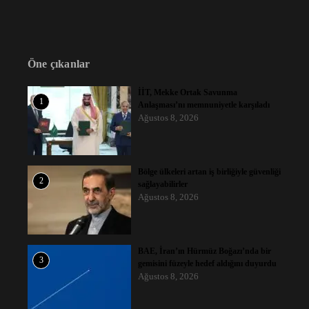
Öne çıkanlar
İİT, Mekke Ortak Savunma
1
Anlaşması’nı memnuniyetle karşıladı
Ağustos 8, 2026
Bölge ülkeleri artan iş birliğiyle güvenliği
2
sağlayabilirler
Ağustos 8, 2026
BAE, İran’ın Hürmüz Boğazı’nda bir
3
gemisini füzeyle hedef aldığını duyurdu
Ağustos 8, 2026