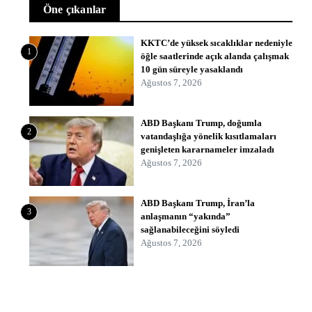
Öne çıkanlar
KKTC’de yüksek sıcaklıklar nedeniyle
1
öğle saatlerinde açık alanda çalışmak
10 gün süreyle yasaklandı
Ağustos 7, 2026
ABD Başkanı Trump, doğumla
2
vatandaşlığa yönelik kısıtlamaları
genişleten kararnameler imzaladı
Ağustos 7, 2026
ABD Başkanı Trump, İran’la
3
anlaşmanın “yakında”
sağlanabileceğini söyledi
Ağustos 7, 2026