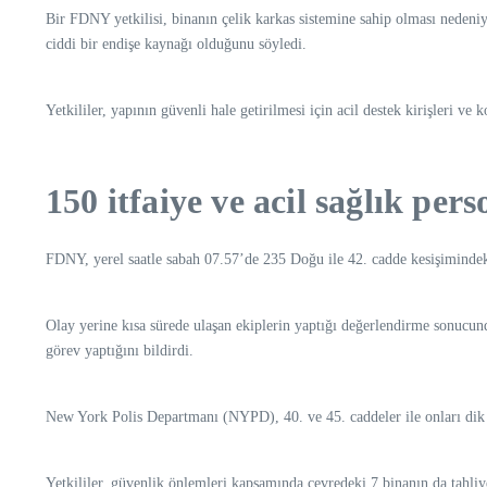
Bir FDNY yetkilisi, binanın çelik karkas sistemine sahip olması nedeni
ciddi bir endişe kaynağı olduğunu söyledi.
Yetkililer, yapının güvenli hale getirilmesi için acil destek kirişleri ve 
150 itfaiye ve acil sağlık per
FDNY, yerel saatle sabah 07.57’de 235 Doğu ile 42. cadde kesişimindeki 
Olay yerine kısa sürede ulaşan ekiplerin yaptığı değerlendirme sonucunda 
görev yaptığını bildirdi.
New York Polis Departmanı (NYPD), 40. ve 45. caddeler ile onları dik ke
Yetkililer, güvenlik önlemleri kapsamında çevredeki 7 binanın da tahliye