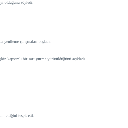
iyi olduğunu söyledi.
ada yenileme çalışmaları başladı.
şkin kapsamlı bir soruşturma yürütüldüğünü açıkladı.
 ettiğini tespit etti.