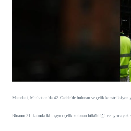
Mamdani, Manhattan’da 42. Cadde’de bulunan ve çelik konstrüksiyon yapı
Binanın 21. katında iki taşıyıcı çelik kolonun büküldüğü ve ayrıca çok s