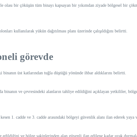
yle olası bir çöküşün tüm binayı kapsayan bir yıkımdan ziyade bölgesel bir çök
kolonları kullanılarak yükün dağıtılması planı üzerinde çalışıldığını belirtti.
soneli görevde
binanın üst katlarından tuğla düştüğü yönünde ihbar aldıklarını belirtti.
binanın ve çevresindeki alanların tahliye edildiğini açıklayan yetkililer, bölged
sen 1. cadde ve 3. cadde arasındaki bölgeyi güvenlik alanı ilan ederek yaya ve
 edildiğini ve bölge sakinlerinden alan güvenli ilan edilene kadar uzak durmalar