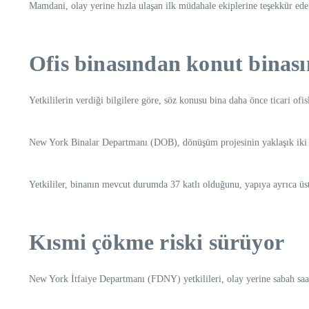
Mamdani, olay yerine hızla ulaşan ilk müdahale ekiplerine teşekkür ede
Ofis binasından konut binas
Yetkililerin verdiği bilgilere göre, söz konusu bina daha önce ticari ofi
New York Binalar Departmanı (DOB), dönüşüm projesinin yaklaşık iki yı
Yetkililer, binanın mevcut durumda 37 katlı olduğunu, yapıya ayrıca üst
Kısmi çökme riski sürüyor
New York İtfaiye Departmanı (FDNY) yetkilileri, olay yerine sabah saatl