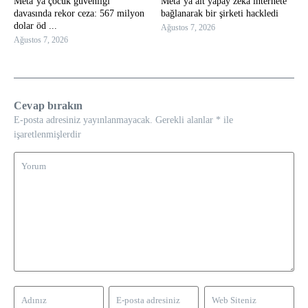
Meta’ya çocuk güvenliği
Meta’ya ait yapay zeka internete
davasında rekor ceza: 567 milyon
bağlanarak bir şirketi hackledi
dolar öd ...
Ağustos 7, 2026
Ağustos 7, 2026
Cevap bırakın
E-posta adresiniz yayınlanmayacak.
Gerekli alanlar
*
ile
işaretlenmişlerdir