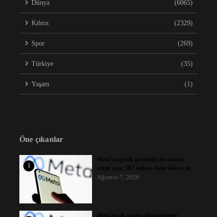
Dünya
(6065)
Kıbrıs
(2329)
Spor
(269)
Türkiye
(35)
Yaşam
(1)
Öne çıkanlar
Meta’ya çocuk güvenliği davasında
1
rekor ceza: 567 milyon dolar ödeyecek
Ağustos 7, 2026
Meta’ya ait yapay zeka internete