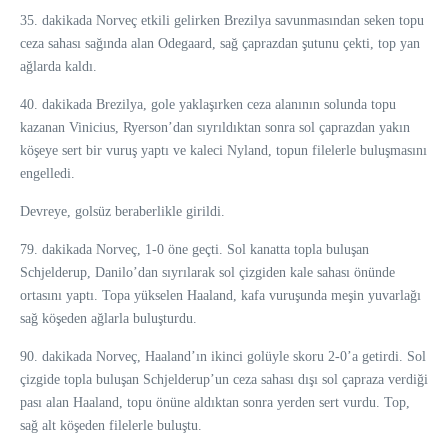
35. dakikada Norveç etkili gelirken Brezilya savunmasından seken topu
ceza sahası sağında alan Odegaard, sağ çaprazdan şutunu çekti, top yan
ağlarda kaldı.
40. dakikada Brezilya, gole yaklaşırken ceza alanının solunda topu
kazanan Vinicius, Ryerson’dan sıyrıldıktan sonra sol çaprazdan yakın
köşeye sert bir vuruş yaptı ve kaleci Nyland, topun filelerle buluşmasını
engelledi.
Devreye, golsüz beraberlikle girildi.
79. dakikada Norveç, 1-0 öne geçti. Sol kanatta topla buluşan
Schjelderup, Danilo’dan sıyrılarak sol çizgiden kale sahası önünde
ortasını yaptı. Topa yükselen Haaland, kafa vuruşunda meşin yuvarlağı
sağ köşeden ağlarla buluşturdu.
90. dakikada Norveç, Haaland’ın ikinci golüyle skoru 2-0’a getirdi. Sol
çizgide topla buluşan Schjelderup’un ceza sahası dışı sol çapraza verdiği
pası alan Haaland, topu önüne aldıktan sonra yerden sert vurdu. Top,
sağ alt köşeden filelerle buluştu.