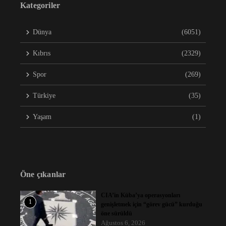
Kategoriler
Dünya
(6051)
Kıbrıs
(2329)
Spor
(269)
Türkiye
(35)
Yaşam
(1)
Öne çıkanlar
CIA’in Küba’ya operasyonları
1
genişletmek için “görev gücü” kurduğu
öne sürüldü
Ağustos 6, 2026