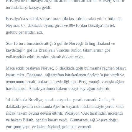
Brezilya ile turnuvaya 28 yıllık aranın ardından katılan Norveç, son 16
turunda karşı karşıya geldi.
Brezilya’da sakatlık sonrası maçlarda kısa süreler alan yıldız futbolcu
Neymar, 67. dakikada oyuna girdi ve 90+10’dan Brezilya’nın tek
golünü penaltıdan attı.
Son 16 turu öncesinde attığı 5 gol ile Norveçli Erling Haaland ve
kaydettiği 4 gol ile Brezilyalı Vinicius Junior, takımlarının gol
yollarındaki etkili isimleri olarak dikkati çekti.
Maça etkili başlayan Norveç, 3. dakikada golü bulmasına rağmen ofsayt
kararı çıktı. Odegaard, sağ taraftan hareketlenen Sörloth’a pas verdi ve
oyuncunun penaltı noktasına çevirdiği topa Berg, yaptığı vuruşla ağları
havalandırdı. Ancak yardımcı hakem ofsayt bayrağını kaldırdı.
14. dakikada Brezilya, penaltı atışından yararlanamadı. Cunha, 9.
dakikada penaltı noktasında Ajer’in kayarak müdahalesiyle yerde kaldı
ancak hakem oyunu devam ettirdi. Pozisyon VAR tarafından incelendi
ve hakem Elfath, penaltı kararı verdi. Guimaraes, sağ köşeye doğru
vuruşunu yaptı ve kaleci Nyland, gole izin vermedi.