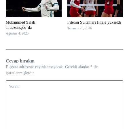
Muhammed Salah
Filenin Sultanları finale yükseldi
Trabzonspor’da
Temmuz 25, 2026
Ağustos 4, 2026
Cevap bırakın
E-posta adresiniz yayınlanmayacak.
Gerekli alanlar
*
ile
işaretlenmişlerdir