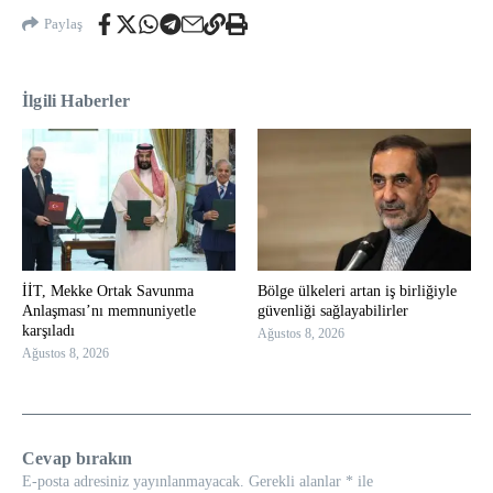
Paylaş
İlgili Haberler
İİT, Mekke Ortak Savunma
Bölge ülkeleri artan iş birliğiyle
Anlaşması’nı memnuniyetle
güvenliği sağlayabilirler
karşıladı
Ağustos 8, 2026
Ağustos 8, 2026
Cevap bırakın
E-posta adresiniz yayınlanmayacak.
Gerekli alanlar
*
ile