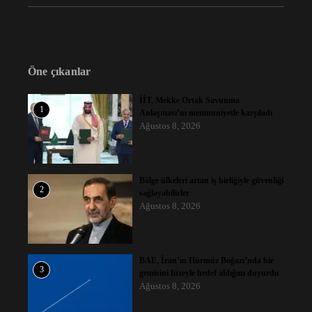
Öne çıkanlar
İİT, Mekke Ortak Savunma
1
Anlaşması’nı memnuniyetle karşıladı
Ağustos 8, 2026
Bölge ülkeleri artan iş birliğiyle güvenliği
2
sağlayabilirler
Ağustos 8, 2026
BAE, İran’ın Hürmüz Boğazı’nda bir
3
gemisini füzeyle hedef aldığını duyurdu
Ağustos 8, 2026