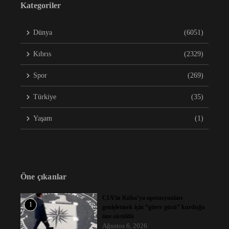
Kategoriler
Dünya
(6051)
Kıbrıs
(2329)
Spor
(269)
Türkiye
(35)
Yaşam
(1)
Öne çıkanlar
CIA’in Küba’ya operasyonları
1
genişletmek için “görev gücü” kurduğu
öne sürüldü
Ağustos 6, 2026