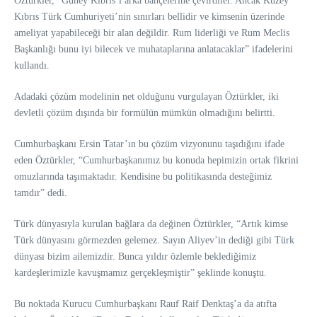
Öztürkler, “Güney Kıbrıs’ı arka bahçelerine çevirdiler. Ancak Kuzey
Kıbrıs Türk Cumhuriyeti’nin sınırları bellidir ve kimsenin üzerinde
ameliyat yapabileceği bir alan değildir. Rum liderliği ve Rum Meclis
Başkanlığı bunu iyi bilecek ve muhataplarına anlatacaklar” ifadelerini
kullandı.
Adadaki çözüm modelinin net olduğunu vurgulayan Öztürkler, iki
devletli çözüm dışında bir formülün mümkün olmadığını belirtti.
Cumhurbaşkanı Ersin Tatar’ın bu çözüm vizyonunu taşıdığını ifade
eden Öztürkler, “Cumhurbaşkanımız bu konuda hepimizin ortak fikrini
omuzlarında taşımaktadır. Kendisine bu politikasında desteğimiz
tamdır” dedi.
Türk dünyasıyla kurulan bağlara da değinen Öztürkler, “Artık kimse
Türk dünyasını görmezden gelemez. Sayın Aliyev’in dediği gibi Türk
dünyası bizim ailemizdir. Bunca yıldır özlemle beklediğimiz
kardeşlerimizle kavuşmamız gerçekleşmiştir” şeklinde konuştu.
Bu noktada Kurucu Cumhurbaşkanı Rauf Raif Denktaş’a da atıfta