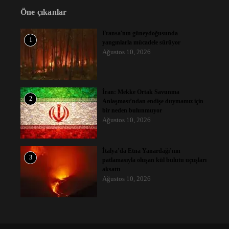
Öne çıkanlar
Fransa'nın güneydoğusunda
1
yangınlarla mücadele sürüyor
Ağustos 10, 2026
İran: Mekke Ortak Savunma
2
Anlaşması’ndan endişe duymamız için
bir neden bulunmuyor
Ağustos 10, 2026
İtalya’da Etna Yanardağı’nın
3
patlamasıyla oluşan kül bulutu uçuşları
aksattı
Ağustos 10, 2026