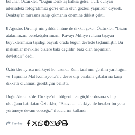
bulunan Öztürkler, “Bugün Denktaş kalksa gelse, Türk dünyası
ailesindeki fotoğrafımızı görse emin olun gözleri yaşarırdı” diyerek,
Denktaş’ın mirasına sahip çıkmanın önemine dikkat çekti.
8 Ağustos Direnişi’nin yıldönümüne de dikkat çeken Öztürkler, “Bizim
atalarımızın, bereketçilerimizin, Kuvayi Milliye ruhunu taşıyan
büyüklerimizin taşıdığı bayrak orada bugün devletle taçlanmıştır. Bu
makamlar mevkiler bizlere baki değildir, baki olan hepimizin
devletidir” dedi.
Öztürkler ayrıca mülkiyet konusunda Rum tarafının gerilim yarattığını
ve Taşınmaz Mal Komisyonu’nu devre dışı bırakma çabalarına karşı
dikkatli olunması gerektiğini belirtti.
Doğu Akdeniz’de Türkiye’nin bölgenin en güçlü ordusuna sahip
olduğunu hatırlatan Öztürkler, “Anavatan Türkiye ile beraber bu yolu
yürümeye devam edeceğiz” ifadelerini kullandı.
Paylaş