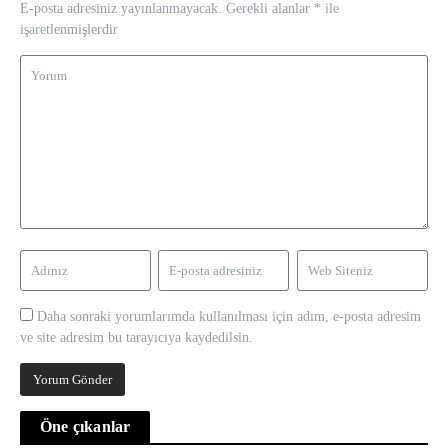
E-posta adresiniz yayınlanmayacak.
Gerekli alanlar
*
ile
işaretlenmişlerdir
Daha sonraki yorumlarımda kullanılması için adım, e-posta adresim
ve site adresim bu tarayıcıya kaydedilsin.
Öne çıkanlar