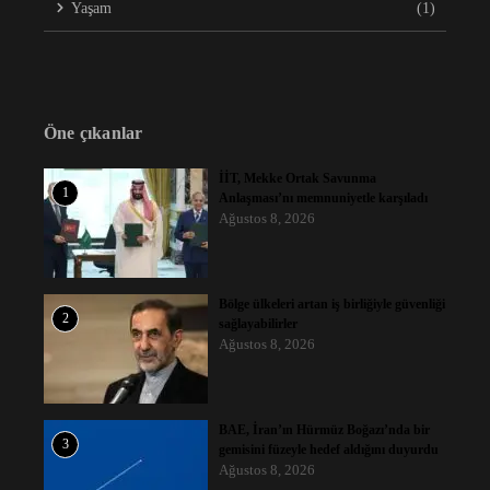
Yaşam
(1)
Öne çıkanlar
İİT, Mekke Ortak Savunma
1
Anlaşması’nı memnuniyetle karşıladı
Ağustos 8, 2026
Bölge ülkeleri artan iş birliğiyle güvenliği
2
sağlayabilirler
Ağustos 8, 2026
BAE, İran’ın Hürmüz Boğazı’nda bir
3
gemisini füzeyle hedef aldığını duyurdu
Ağustos 8, 2026