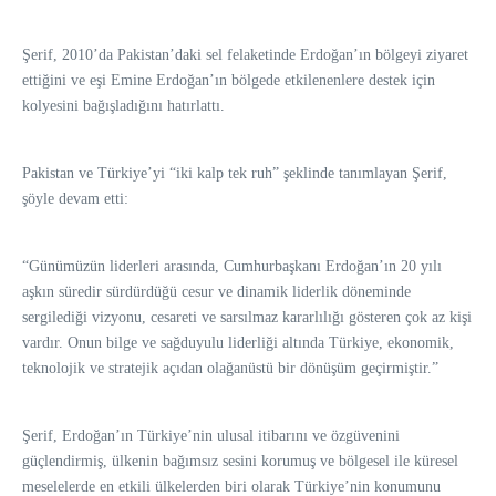
Şerif, 2010’da Pakistan’daki sel felaketinde Erdoğan’ın bölgeyi ziyaret
ettiğini ve eşi Emine Erdoğan’ın bölgede etkilenenlere destek için
kolyesini bağışladığını hatırlattı.
Pakistan ve Türkiye’yi “iki kalp tek ruh” şeklinde tanımlayan Şerif,
şöyle devam etti:
“Günümüzün liderleri arasında, Cumhurbaşkanı Erdoğan’ın 20 yılı
aşkın süredir sürdürdüğü cesur ve dinamik liderlik döneminde
sergilediği vizyonu, cesareti ve sarsılmaz kararlılığı gösteren çok az kişi
vardır. Onun bilge ve sağduyulu liderliği altında Türkiye, ekonomik,
teknolojik ve stratejik açıdan olağanüstü bir dönüşüm geçirmiştir.”
Şerif, Erdoğan’ın Türkiye’nin ulusal itibarını ve özgüvenini
güçlendirmiş, ülkenin bağımsız sesini korumuş ve bölgesel ile küresel
meselelerde en etkili ülkelerden biri olarak Türkiye’nin konumunu