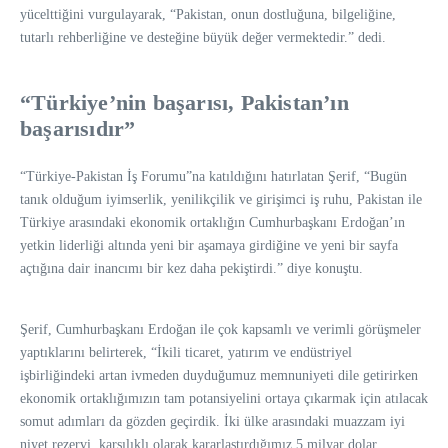
yücelttiğini vurgulayarak, “Pakistan, onun dostluğuna, bilgeliğine,
tutarlı rehberliğine ve desteğine büyük değer vermektedir.” dedi.
“Türkiye’nin başarısı, Pakistan’ın
başarısıdır”
“Türkiye-Pakistan İş Forumu”na katıldığını hatırlatan Şerif, “Bugün
tanık olduğum iyimserlik, yenilikçilik ve girişimci iş ruhu, Pakistan ile
Türkiye arasındaki ekonomik ortaklığın Cumhurbaşkanı Erdoğan’ın
yetkin liderliği altında yeni bir aşamaya girdiğine ve yeni bir sayfa
açtığına dair inancımı bir kez daha pekiştirdi.” diye konuştu.
Şerif, Cumhurbaşkanı Erdoğan ile çok kapsamlı ve verimli görüşmeler
yaptıklarını belirterek, “İkili ticaret, yatırım ve endüstriyel
işbirliğindeki artan ivmeden duyduğumuz memnuniyeti dile getirirken
ekonomik ortaklığımızın tam potansiyelini ortaya çıkarmak için atılacak
somut adımları da gözden geçirdik. İki ülke arasındaki muazzam iyi
niyet rezervi, karşılıklı olarak kararlaştırdığımız 5 milyar dolar