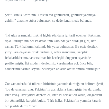
büyük bir zevktir.” diye konuştu.
Şerif, Yunus Emre’nin “Dostun evi gönüllerdir, gönüller yapmaya
geldim” dizesine atıfta bulunarak, şu değerlendirmede bulundu:
“İki ulus arasındaki ilişkiyi hiçbir söz daha iyi tarif edemez. Pakistan,
tıpkı Türkiye’nin her Pakistanlının kalbinde yer bulduğu gibi, her
zaman Türk halkının kalbinde bir yuva bulmuştur. Bu eşsiz dostluk,
yüzyıllara dayanan ortak tarihimiz, ortak inancımız, karşılıklı
fedakarlıklarımız ve sarsılmaz bir kardeşlik duygusu sayesinde
şekillenmiştir. İki modern devletimiz kurulmadan çok önce bile,
halklarımız tarihin seyrini belirleyen anlarda omuz omuza durmuştur.”
Zor zamanlarda iki ülkenin birbirinin yanında durduğunu belirten Şerif,
“Bu dayanışma ruhu, Pakistan’ın zorluklarla karşılaştığı her durumda,
ister savaş, ister yıkıcı depremler, ister sel felaketleri olsun, olağanüstü
bir cömertlikle karşılık buldu, Türk halkı, Pakistan’ın yanında kararlı
bir şekilde durdu.” dedi.