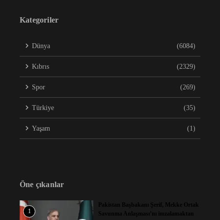
Kategoriler
Dünya
(6084)
Kıbrıs
(2329)
Spor
(269)
Türkiye
(35)
Yaşam
(1)
Öne çıkanlar
Pakistan Başbakanı Şerif, Mekke Ortak
1
Savunma Anlaşması’nı imzalamaktan