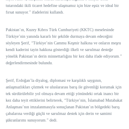
tutarındaki ikili ticaret hedefine ulaşmamız için bize eşsiz ve ideal bir
fırsat sunuyor.” ifadelerini kullandı.
Pakistan’ın, Kuzey Kıbrıs Türk Cumhuriyeti (KKTC) meselesinde
Türkiye’nin yanında kararlı bir şekilde durmaya devam edeceğini
söyleyen Şerif, “Türkiye’nin Cammu Keşmir halkına ve onların meşru
kendi kaderini tayin hakkına gösterdiği ilkeli ve sarsılmaz desteğe
yönelik Pakistan’ın derin minnettarlığını bir kez daha ifade ediyorum.”
değerlendirmesinde bulundu.
Şerif, Erdoğan’la diyalog, diplomasi ve karşılıklı saygının,
anlaşmazlıkları çözmek ve uluslararası barış ile güvenliği korumak için
tek sürdürülebilir yol olmaya devam ettiği yönündeki ortak inancı bir
kez daha teyit ettiklerini belirterek, “Türkiye’nin, İslamabad Mutabakat
Anlaşması’nın imzalanmasıyla sonuçlanan Pakistan’ın bölgedeki barış
çabalarına verdiği güçlü ve sarsılmaz destek için derin ve samimi
şükranlarımı sunuyorum.” dedi.