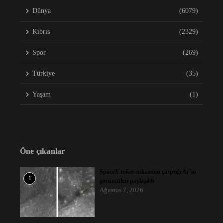
Dünya
(6079)
Kıbrıs
(2329)
Spor
(269)
Türkiye
(35)
Yaşam
(1)
Öne çıkanlar
SpaceX roket enkazının çarptığı Ay’ın
1
görüntüleri paylaşıldı
Ağustos 7, 2026