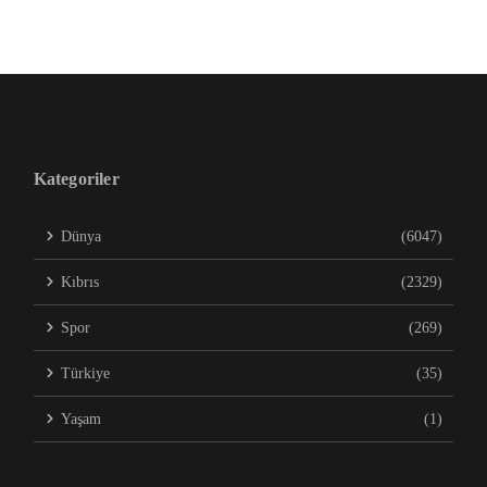
Kategoriler
Dünya
(6047)
Kıbrıs
(2329)
Spor
(269)
Türkiye
(35)
Yaşam
(1)