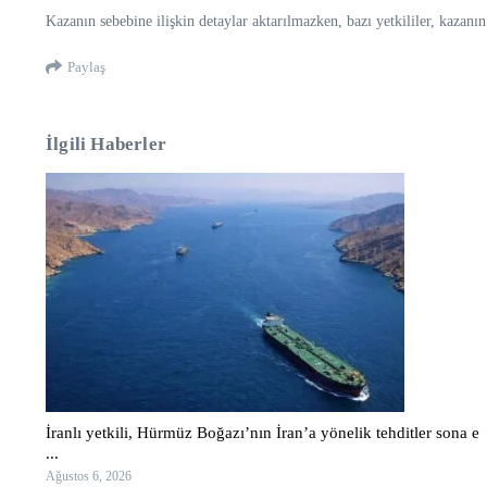
Kazanın sebebine ilişkin detaylar aktarılmazken, bazı yetkililer, kazanı
Paylaş
İlgili Haberler
İranlı yetkili, Hürmüz Boğazı’nın İran’a yönelik tehditler sona e
...
Ağustos 6, 2026