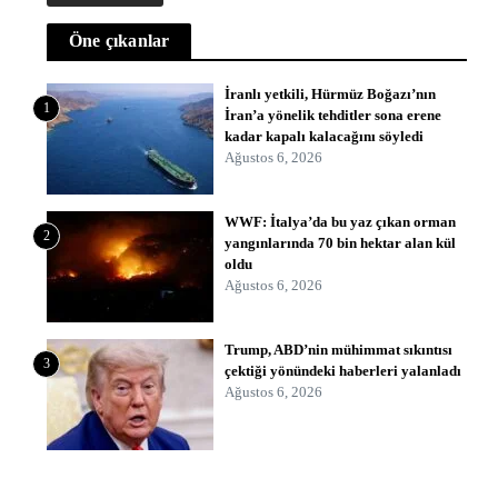
Öne çıkanlar
İranlı yetkili, Hürmüz Boğazı’nın
1
İran’a yönelik tehditler sona erene
kadar kapalı kalacağını söyledi
Ağustos 6, 2026
WWF: İtalya’da bu yaz çıkan orman
2
yangınlarında 70 bin hektar alan kül
oldu
Ağustos 6, 2026
Trump, ABD’nin mühimmat sıkıntısı
3
çektiği yönündeki haberleri yalanladı
Ağustos 6, 2026