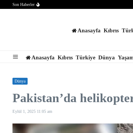
İçeriğe atla
Son Haberler
Trump, ABD’nin mühimmat sıkıntısı çektiği yönündeki haberler
SpaceX roketi Ay’a çarptı – Son Dakika Haberleri
Bilim insanları, belirli bir kişiyi otonom olarak hedef alabilen y
Anasayfa
Kıbrıs
Türk
Anasayfa
Kıbrıs
Türkiye
Dünya
Yaşa
Dünya
Pakistan’da helikopter
Eylül 1, 2025
11:05 am