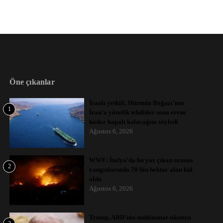
Öne çıkanlar
İranlı yetkili, Hürmüz Boğazı’nın
1
İran’a yönelik tehditler sona erene
kadar kapalı kalacağını söyledi
Ağustos 6, 2026
WWF: İtalya’da bu yaz çıkan orman
2
yangınlarında 70 bin hektar alan kül
oldu
Ağustos 6, 2026
Trump, ABD’nin mühimmat sıkıntısı