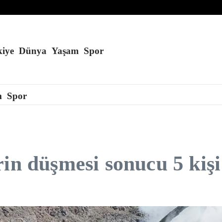
i yalanladı
apay zeka destekli İHA üretti
iye
Dünya
Yaşam
Spor
m
Spor
in düşmesi sonucu 5 kişi