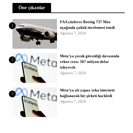
Öne çıkanlar
FAA yüzlerce Boeing 737 Max
1
uçağında çatlak incelemesi istedi
Ağustos 7, 2026
Meta’ya çocuk güvenliği davasında
2
rekor ceza: 567 milyon dolar
ödeyecek
Ağustos 7, 2026
Meta’ya ait yapay zeka internete
3
bağlanarak bir şirketi hackledi
Ağustos 7, 2026