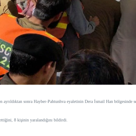
en ayrıldıktan sonra Hayber-Pahtunhva eyaletinin Dera İsmail Han bölgesinde s
ttiğini, 8 kişinin yaralandığını bildirdi.