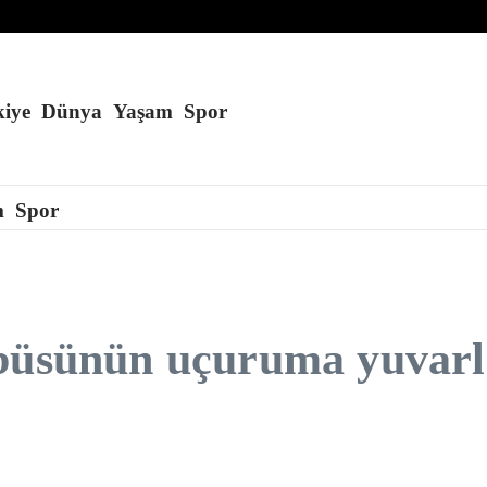
iye
Dünya
Yaşam
Spor
m
Spor
büsünün uçuruma yuvarla