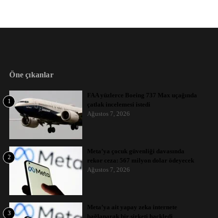
Öne çıkanlar
FAA yüzlerce Boeing 737 Max uçağında
1
çatlak incelemesi istedi
Ağustos 7, 2026
Meta’ya çocuk güvenliği davasında
2
rekor ceza: 567 milyon dolar ödeyecek
Ağustos 7, 2026
Meta’ya ait yapay zeka internete
3
bağlanarak bir şirketi hackledi