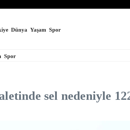
eğini söyledi
iye
Dünya
Yaşam
Spor
m
Spor
letinde sel nedeniyle 122 