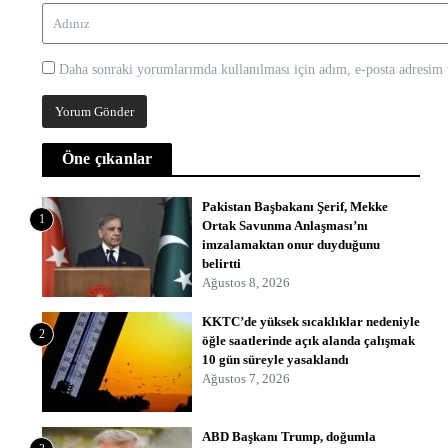
Daha sonraki yorumlarımda kullanılması için adım, e-posta adresim v
Öne çıkanlar
Pakistan Başbakanı Şerif, Mekke
1
Ortak Savunma Anlaşması’nı
imzalamaktan onur duyduğunu
belirtti
Ağustos 8, 2026
KKTC’de yüksek sıcaklıklar nedeniyle
2
öğle saatlerinde açık alanda çalışmak
10 gün süreyle yasaklandı
Ağustos 7, 2026
ABD Başkanı Trump, doğumla