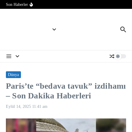
İçeriğe atla
kısıtlamaları genişleten kararnameler imzaladı
Son Haberler
ABD Başkanı Trump, İran’la anlaşmanın “yakında”
sağlanabileceğini söyledi
Yapay zeka tamamen yeni virüsler tasarlamak için kullanıldı
SpaceX roket enkazının çarptığı Ay’ın görüntüleri paylaşıldı
Dünya
Paris’te “bedava tavuk” izdihamı
– Son Dakika Haberleri
Eylül 14, 2025
11:41 am