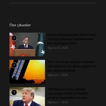
Öne çıkanlar
Pakistan Başbakanı Şerif, Mekke Ortak
1
Savunma Anlaşması’nı imzalamaktan
onur duyduğunu belirtti
Ağustos 8, 2026
KKTC’de yüksek sıcaklıklar nedeniyle
2
öğle saatlerinde açık alanda çalışmak 10
gün süreyle yasaklandı
Ağustos 7, 2026
ABD Başkanı Trump, doğumla
3
vatandaşlığa yönelik kısıtlamaları
genişleten kararnameler imzaladı
Ağustos 7, 2026