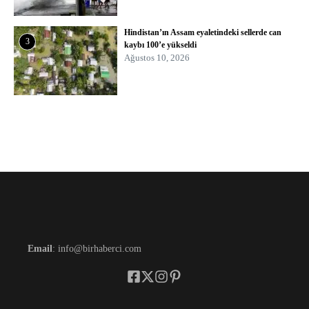
Hindistan’ın Assam eyaletindeki sellerde can
3
kaybı 100’e yükseldi
Ağustos 10, 2026
Email
: info@birhaberci.com