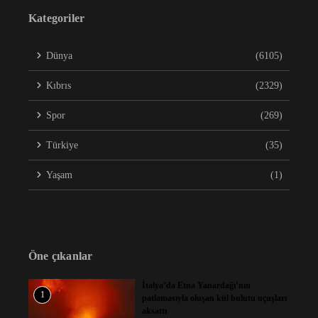
Kategoriler
Dünya
(6105)
Kıbrıs
(2329)
Spor
(269)
Türkiye
(35)
Yaşam
(1)
Öne çıkanlar
İtalya’da Etna Yanardağı’nın
1
patlamasıyla oluşan kül bulutu uçuşları
aksattı