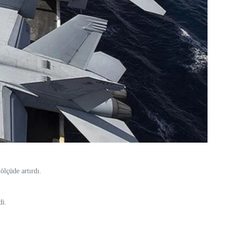
ölçüde artırdı.
di.