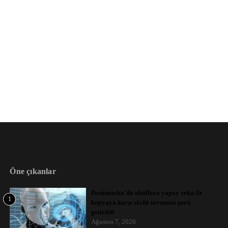
Öne çıkanlar
Danimarka’da okullara yapay zeka ile
1
kopyaya karşı sözlü savunma şartı
getirildi
Ağustos 7, 2026