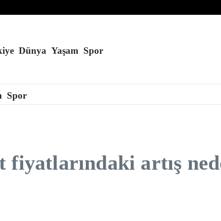
ağmuru yaşanacak
i
ar ödeyecek
iye
Dünya
Yaşam
Spor
m
Spor
fiyatlarındaki artış nede