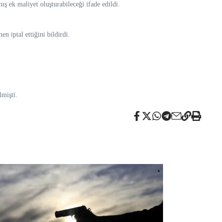
ış ek maliyet oluşturabileceği ifade edildi.
n iptal ettiğini bildirdi.
lmişti.