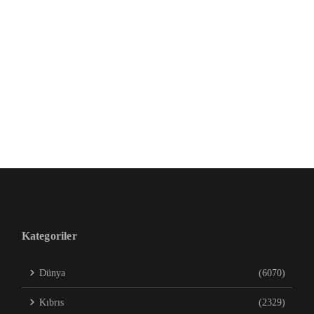
Kategoriler
Dünya
(6070)
Kıbrıs
(2329)