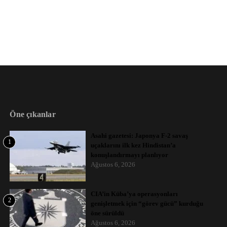
Öne çıkanlar
Asahi gazetesi: Japonya F-2 savaş
1
uçaklarını ilk kez Hindistan’a
konuşlandırmayı planlıyor
Ağustos 6, 2026
CIA’in Küba’ya operasyonları
2
genişletmek için “görev gücü” kurduğu
öne sürüldü
Ağustos 6, 2026