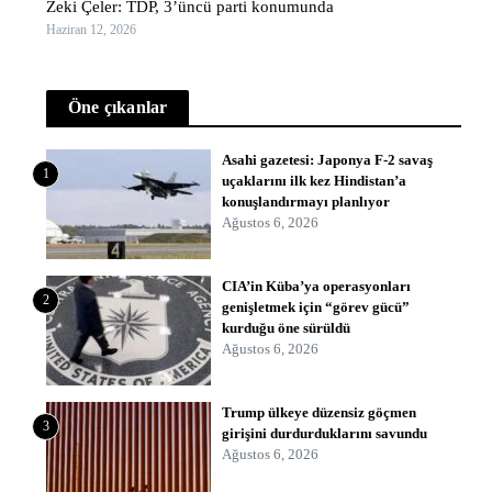
Zeki Çeler: TDP, 3’üncü parti konumunda
Haziran 12, 2026
Öne çıkanlar
Asahi gazetesi: Japonya F-2 savaş
1
uçaklarını ilk kez Hindistan’a
konuşlandırmayı planlıyor
Ağustos 6, 2026
CIA’in Küba’ya operasyonları
2
genişletmek için “görev gücü”
kurduğu öne sürüldü
Ağustos 6, 2026
Trump ülkeye düzensiz göçmen
3
girişini durdurduklarını savundu
Ağustos 6, 2026