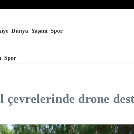
lla salgını 27 eyalete yayıldı
füze fırlattı
iye
Dünya
Yaşam
Spor
m
Spor
l çevrelerinde drone des