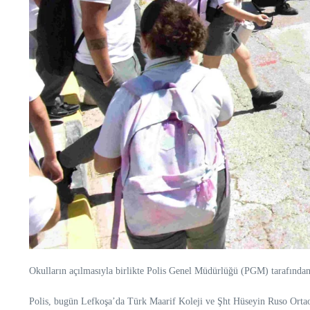
Okulların açılmasıyla birlikte Polis Genel Müdürlüğü (PGM) tarafından 
Polis, bugün Lefkoşa’da Türk Maarif Koleji ve Şht Hüseyin Ruso Ortaok