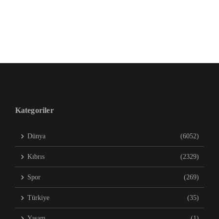
Kategoriler
Dünya
(6052)
Kıbrıs
(2329)
Spor
(269)
Türkiye
(35)
Yaşam
(1)