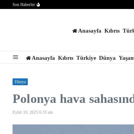
İçeriğe atla
Son Haberler
Ebola salgını büyüyor: Virüs mutasyona uğramış olabilir
Mekke Savunma Anlaşması, bölgenin ve dünyanın güvenliğine k
Mekanlar gizlilik endişesiyle Meta’nın akıllı gözlüklerini yasakl
Anasayfa
Kıbrıs
Türk
Anasayfa
Kıbrıs
Türkiye
Dünya
Yaşa
Dünya
Polonya hava sahasın
Eylül 10, 2025
6:33 am