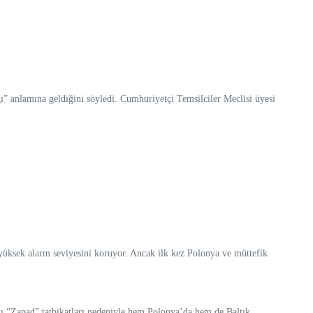
” anlamına geldiğini söyledi. Cumhuriyetçi Temsilciler Meclisi üyesi
 yüksek alarm seviyesini koruyor. Ancak ilk kez Polonya ve müttefik
aplı “Zapad” tatbikatları nedeniyle hem Polonya’da hem de Baltık