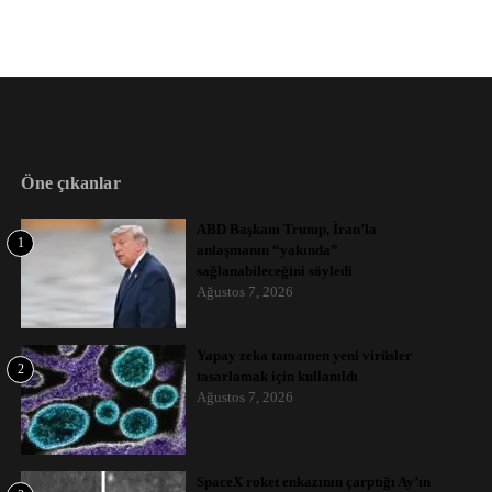
Öne çıkanlar
ABD Başkanı Trump, İran’la
1
anlaşmanın “yakında”
sağlanabileceğini söyledi
Ağustos 7, 2026
Yapay zeka tamamen yeni virüsler
2
tasarlamak için kullanıldı
Ağustos 7, 2026
SpaceX roket enkazının çarptığı Ay’ın