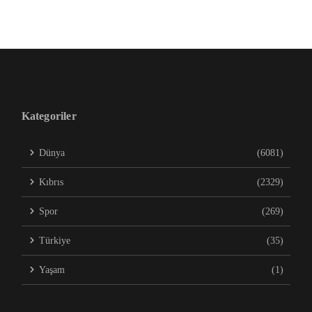
Kategoriler
Dünya
(6081)
Kıbrıs
(2329)
Spor
(269)
Türkiye
(35)
Yaşam
(1)