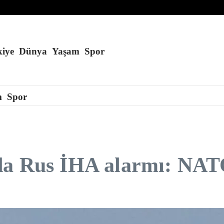
atkı sağlıyor
ıyor
iye
Dünya
Yaşam
Spor
m
Spor
da Rus İHA alarmı: NATO