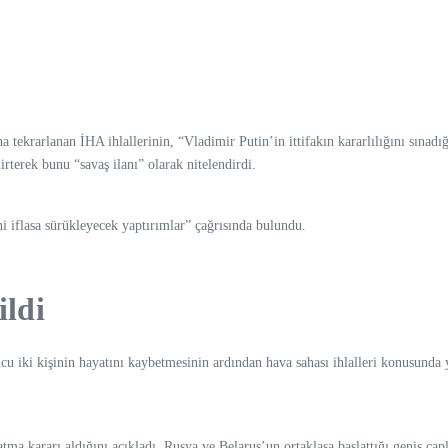
”
rarlanan İHA ihlallerinin, “Vladimir Putin’in ittifakın kararlılığını sınadığı
terek bunu “savaş ilanı” olarak nitelendirdi.
iflasa sürükleyecek yaptırımlar” çağrısında bulundu.
ldi
u iki kişinin hayatını kaybetmesinin ardından hava sahası ihlalleri konusunda
atma kararı aldığını açıkladı. Rusya ve Belarus’un ortaklaşa başlattığı geniş ç