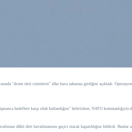
asında “drone türü cisimlerin” ülke hava sahasına girdiğini açıkladı. Operasyon K
nca hedeflere karşı silah kullandığını” belirtirken, NATO komutanlığıyla da 
imanı dâhil dört havalimanının geçici olarak kapatıldığını bildirdi. Bunlar a