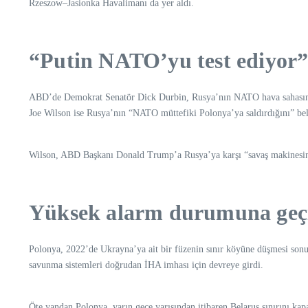
Rzeszow–Jasionka Havalimanı da yer aldı.
“Putin NATO’yu test ediyor
ABD’de Demokrat Senatör Dick Durbin, Rusya’nın NATO hava sahasına tek
Joe Wilson ise Rusya’nın “NATO müttefiki Polonya’ya saldırdığını” belir
Wilson, ABD Başkanı Donald Trump’a Rusya’ya karşı “savaş makinesini 
Yüksek alarm durumuna geçi
Polonya, 2022’de Ukrayna’ya ait bir füzenin sınır köyüne düşmesi sonuc
savunma sistemleri doğrudan İHA imhası için devreye girdi.
Öte yandan Polonya, yarın gece yarısından itibaren Belarus sınırını kap