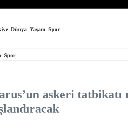
’a konuşlandırmayı planlıyor
kurduğu öne sürüldü
du
iye
Dünya
Yaşam
Spor
m
Spor
rus’un askeri tatbikatı 
şlandıracak