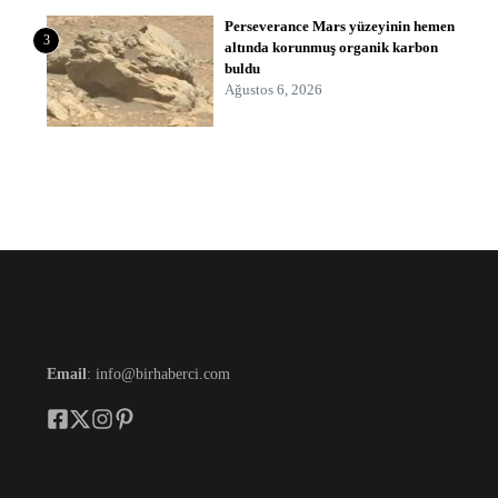
Perseverance Mars yüzeyinin hemen
3
altında korunmuş organik karbon
buldu
Ağustos 6, 2026
Email
: info@birhaberci.com