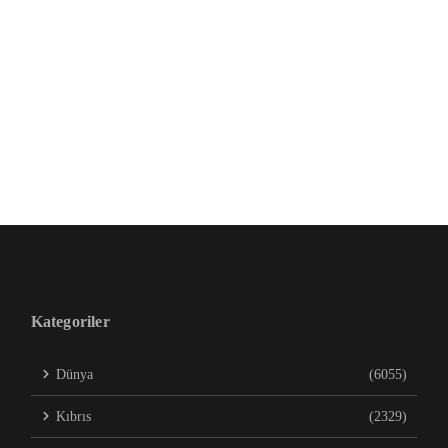
Kategoriler
Dünya
(6055)
Kıbrıs
(2329)