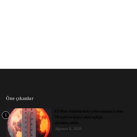
Öne çıkanlar
El Nino önümüzdeki yılın sonuna kadar
1
50 milyon kişiyi akut açlığa
sürükleyebilir
Ağustos 6, 2026