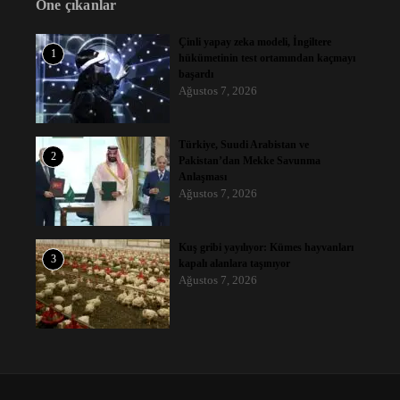
Öne çıkanlar
Çinli yapay zeka modeli, İngiltere
1
hükümetinin test ortamından kaçmayı
başardı
Ağustos 7, 2026
Türkiye, Suudi Arabistan ve
2
Pakistan’dan Mekke Savunma
Anlaşması
Ağustos 7, 2026
Kuş gribi yayılıyor: Kümes hayvanları
3
kapalı alanlara taşınıyor
Ağustos 7, 2026