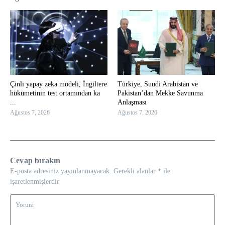
Çinli yapay zeka modeli, İngiltere
Türkiye, Suudi Arabistan ve
hükümetinin test ortamından ka
Pakistan’dan Mekke Savunma
...
Anlaşması
Ağustos 7, 2026
Ağustos 7, 2026
Cevap bırakın
E-posta adresiniz yayınlanmayacak.
Gerekli alanlar
*
ile
işaretlenmişlerdir