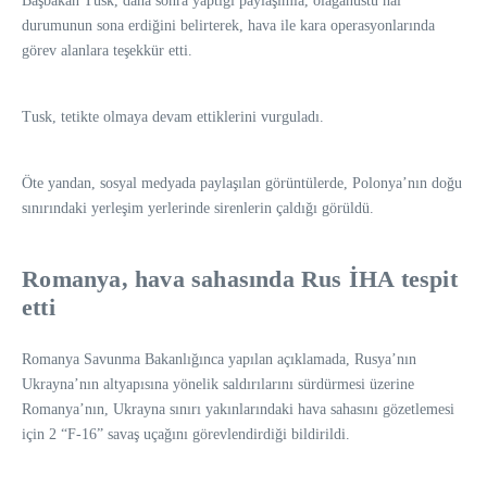
Başbakan Tusk, daha sonra yaptığı paylaşımla, olağanüstü hal
durumunun sona erdiğini belirterek, hava ile kara operasyonlarında
görev alanlara teşekkür etti.
Tusk, tetikte olmaya devam ettiklerini vurguladı.
Öte yandan, sosyal medyada paylaşılan görüntülerde, Polonya’nın doğu
sınırındaki yerleşim yerlerinde sirenlerin çaldığı görüldü.
⁠Romanya, hava sahasında Rus İHA tespit
etti
Romanya Savunma Bakanlığınca yapılan açıklamada, Rusya’nın
Ukrayna’nın altyapısına yönelik saldırılarını sürdürmesi üzerine
Romanya’nın, Ukrayna sınırı yakınlarındaki hava sahasını gözetlemesi
için 2 “F-16” savaş uçağını görevlendirdiği bildirildi.