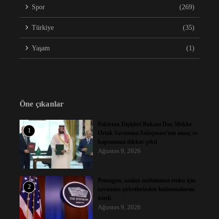
Spor
(269)
Türkiye
(35)
Yaşam
(1)
Öne çıkanlar
Pakistan Dışişleri Bakanı Dar, Mekke
1
Ortak Savunma Anlaşması’nın amaç ve
kapsamına dikkat çekti
Ağustos 9, 2026
Pentagon, azalan mühimmat stoku için
2
savunma şirketlerinden hızlanmalarını
istedi
Ağustos 9, 2026