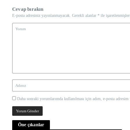
Cevap bırakın
E-posta adresiniz yayınlanmayacak.
Gerekli alanlar
*
ile işaretlenmişler
Daha sonraki yorumlarımda kullanılması için adım, e-posta adresim v
Öne çıkanlar