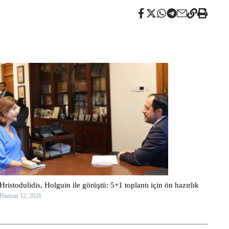
Hristodulidis, Holguin ile görüştü: 5+1 toplantı için ön hazırlık
Haziran 12, 2026