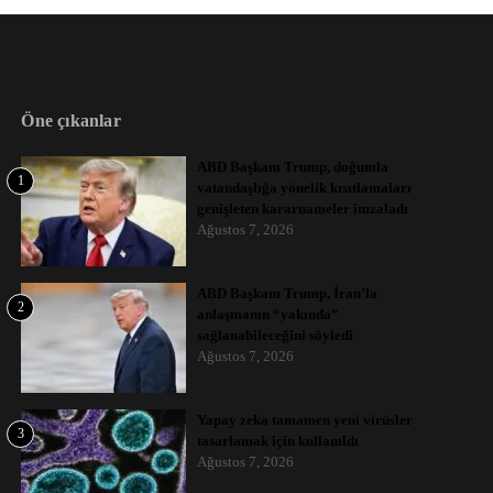
Öne çıkanlar
ABD Başkanı Trump, doğumla
1
vatandaşlığa yönelik kısıtlamaları
genişleten kararnameler imzaladı
Ağustos 7, 2026
ABD Başkanı Trump, İran’la
2
anlaşmanın “yakında”
sağlanabileceğini söyledi
Ağustos 7, 2026
Yapay zeka tamamen yeni virüsler
3
tasarlamak için kullanıldı
Ağustos 7, 2026