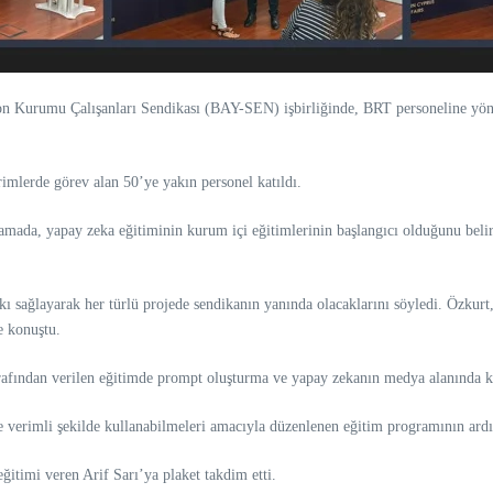
 Kurumu Çalışanları Sendikası (BAY-SEN) işbirliğinde, BRT personeline yön
mlerde görev alan 50’ye yakın personel katıldı.
amada, yapay zeka eğitiminin kurum içi eğitimlerinin başlangıcı olduğunu belir
sağlayarak her türlü projede sendikanın yanında olacaklarını söyledi. Özkurt
e konuştu.
fından verilen eğitimde prompt oluşturma ve yapay zekanın medya alanında kulla
ve verimli şekilde kullanabilmeleri amacıyla düzenlenen eğitim programının ardı
imi veren Arif Sarı’ya plaket takdim etti.